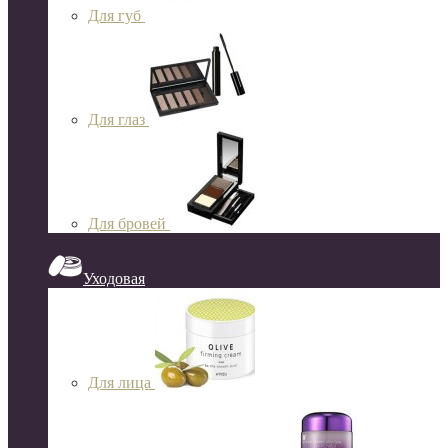
Для губ
Для глаз
Для бровей
Уходовая
Для лица