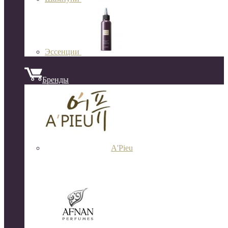
Эссенции
Бренды
A'Pieu