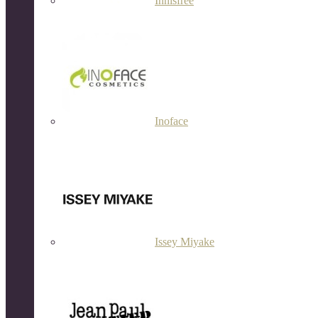
Innisfree
Inoface
Issey Miyake