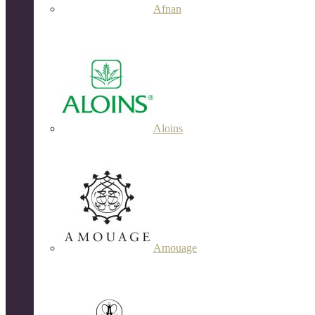
Afnan
Aloins
Amouage