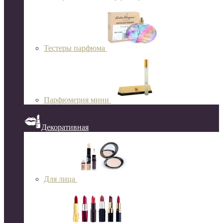
Тестеры парфюма
Парфюмерия мини
Декоративная
Для лица