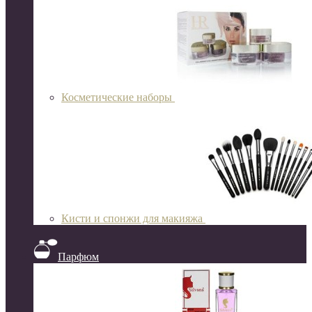
Косметические наборы
Кисти и спонжи для макияжа
Парфюм