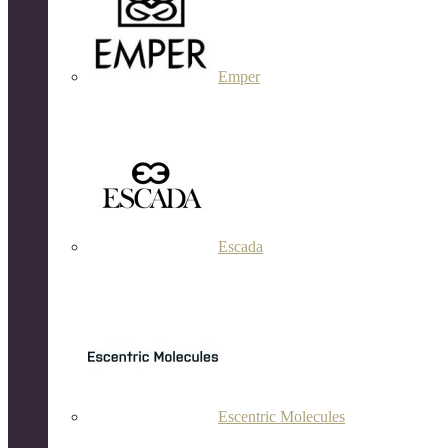
Emper
Escada
Escentric Molecules