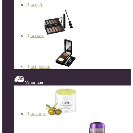
Для губ
Для глаз
Для бровей
Уходовая
Для лица