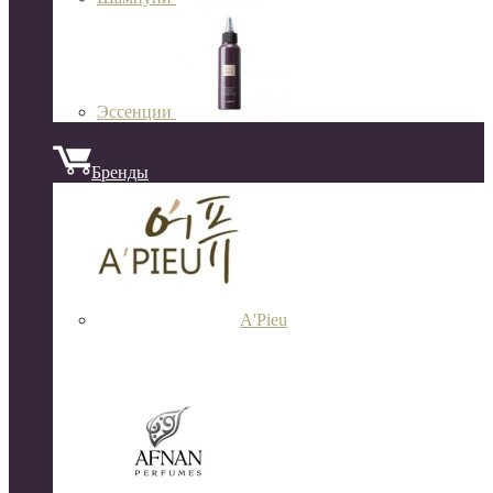
Эссенции
Бренды
A'Pieu