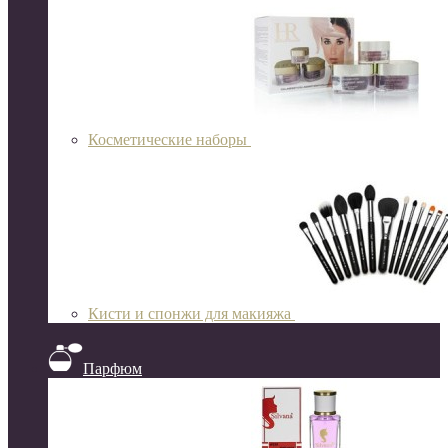
Косметические наборы
Кисти и спонжи для макияжа
Парфюм