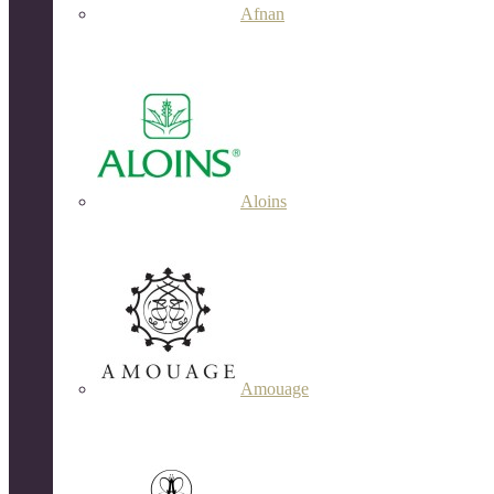
Afnan
Aloins
Amouage