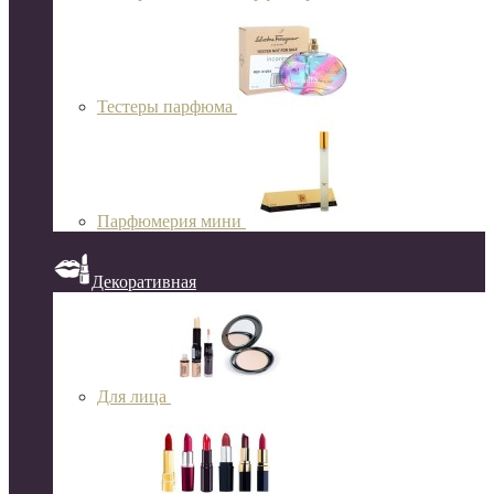
Тестеры парфюма
Парфюмерия мини
Декоративная
Для лица