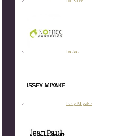
Innisfree
Inoface
Issey Miyake