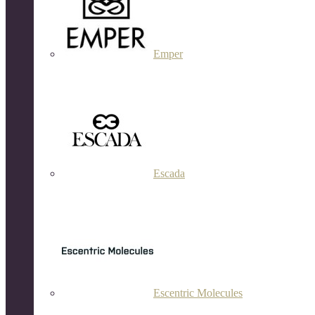
Emper
Escada
Escentric Molecules