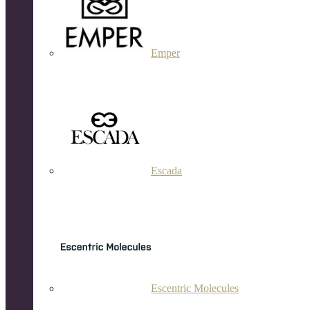
Emper
Escada
Escentric Molecules