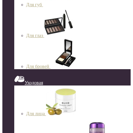
Для губ
Для глаз
Для бровей
Уходовая
Для лица