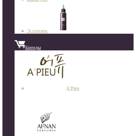
Эссенции
Бренды
A'Pieu