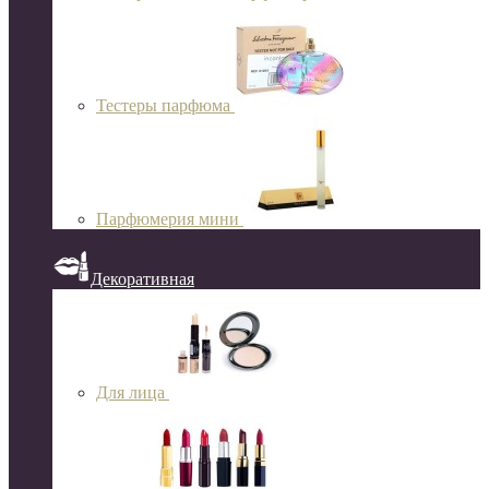
Тестеры парфюма
Парфюмерия мини
Декоративная
Для лица