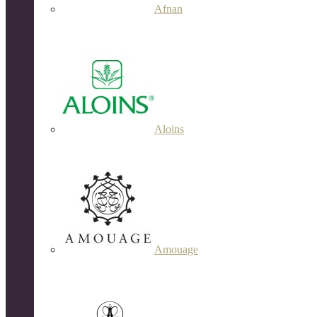
Afnan
Aloins
Amouage