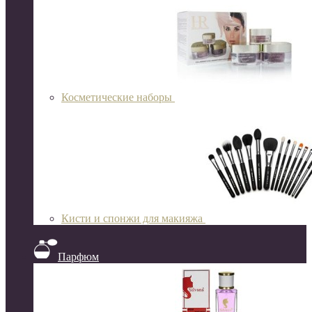
Косметические наборы
Кисти и спонжи для макияжа
Парфюм