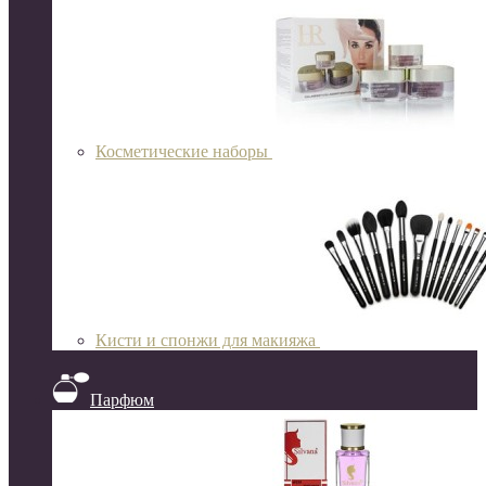
Косметические наборы
Кисти и спонжи для макияжа
Парфюм