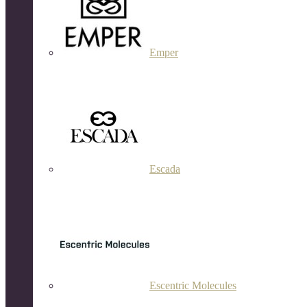
Emper
Escada
Escentric Molecules