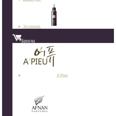
Эссенции
Бренды
A'Pieu