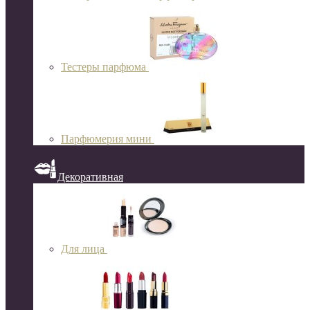
Тестеры парфюма
Парфюмерия мини
Декоративная
Для лица