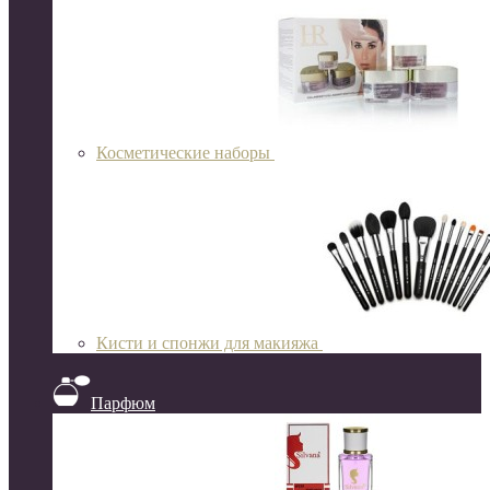
Косметические наборы
Кисти и спонжи для макияжа
Парфюм