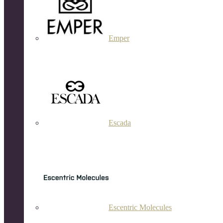
Emper
Escada
Escentric Molecules