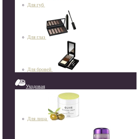
Для губ
Для глаз
Для бровей
Уходовая
Для лица