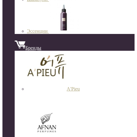
Эссенции
Бренды
A'Pieu