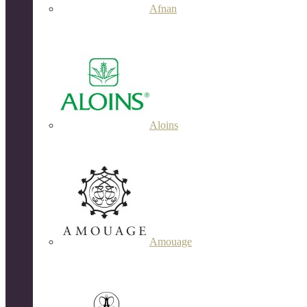
Afnan
Aloins
Amouage