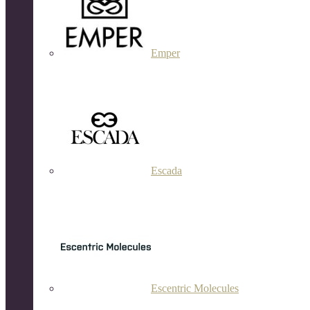
Emper
Escada
Escentric Molecules