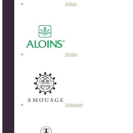
Afnan
Aloins
Amouage