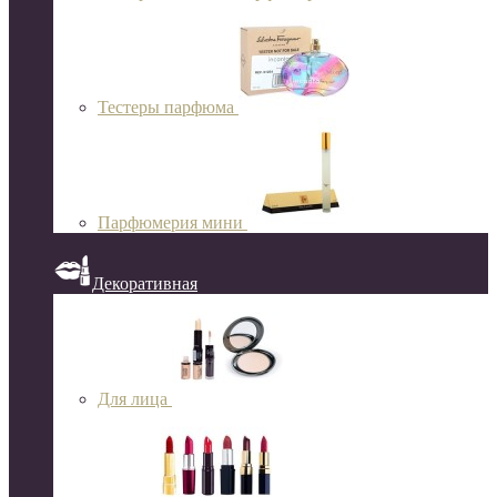
Тестеры парфюма
Парфюмерия мини
Декоративная
Для лица