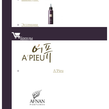
Эссенции
Бренды
A'Pieu