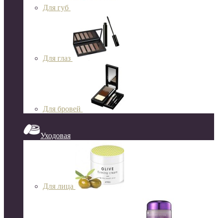
Для губ
Для глаз
Для бровей
Уходовая
Для лица