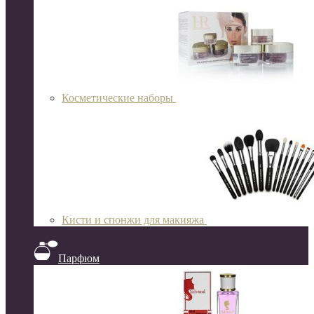
Косметические наборы
Кисти и спонжи для макияжа
Парфюм