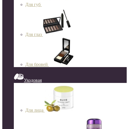
Для губ
Для глаз
Для бровей
Уходовая
Для лица