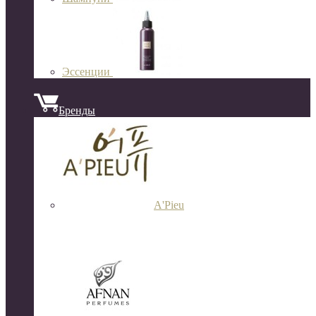
Эссенции
Бренды
A'Pieu