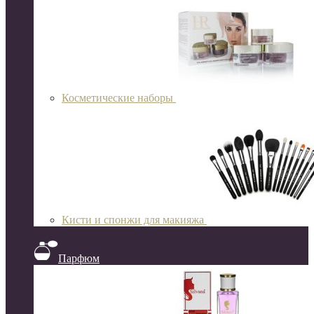
Косметические наборы
Кисти и спонжи для макияжа
Парфюм