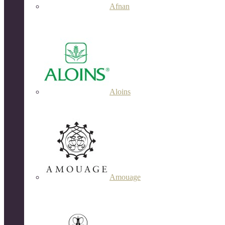
Afnan
Aloins
Amouage