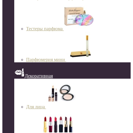
Тестеры парфюма
Парфюмерия мини
Декоративная
Для лица