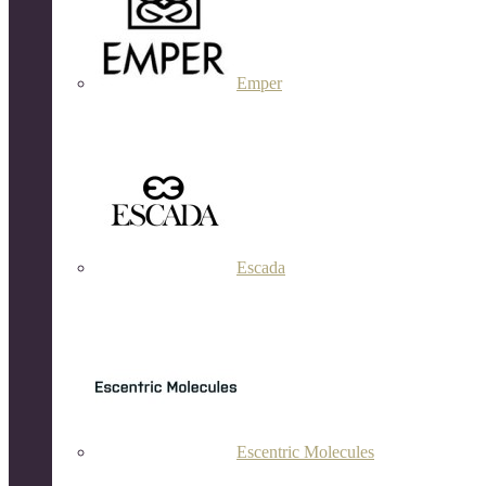
Emper
Escada
Escentric Molecules