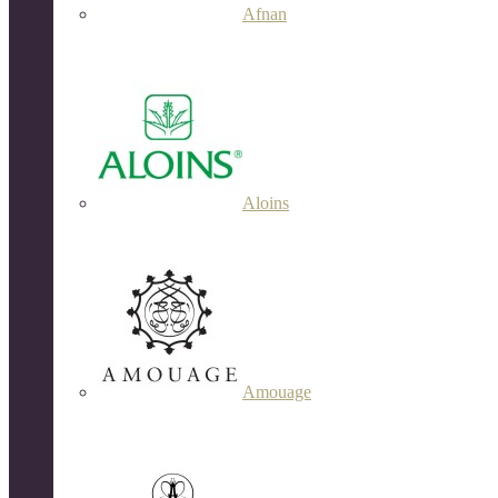
Afnan
Aloins
Amouage