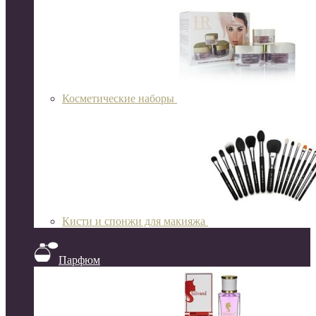
Косметические наборы
Кисти и спонжи для макияжа
Парфюм