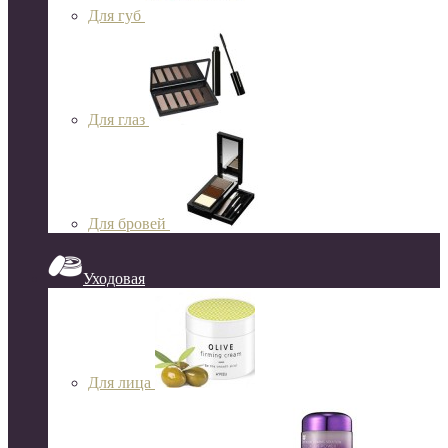
Для губ
Для глаз
Для бровей
Уходовая
Для лица