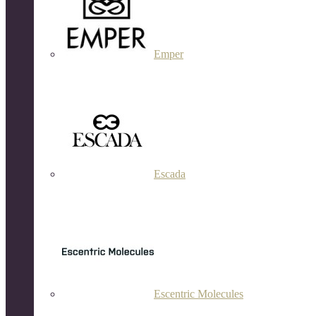
Emper
Escada
Escentric Molecules