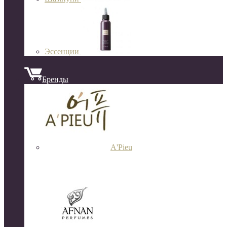
Эссенции
Бренды
A'Pieu