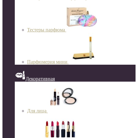
Тестеры парфюма
Парфюмерия мини
Декоративная
Для лица