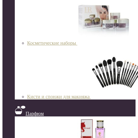
Косметические наборы
Кисти и спонжи для макияжа
Парфюм