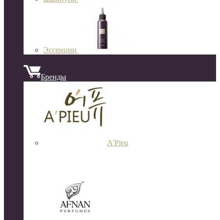
Эссенции
Бренды
A'Pieu