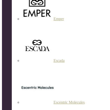
Emper
Escada
Escentric Molecules