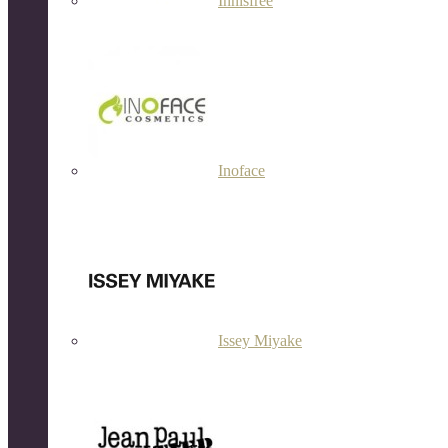
Innisfree
Inoface
Issey Miyake