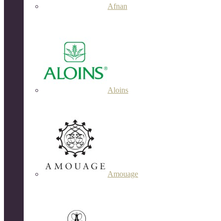
Afnan
Aloins
Amouage