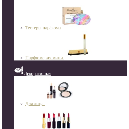
Тестеры парфюма
Парфюмерия мини
Декоративная
Для лица