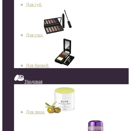
Для губ
Для глаз
Для бровей
Уходовая
Для лица