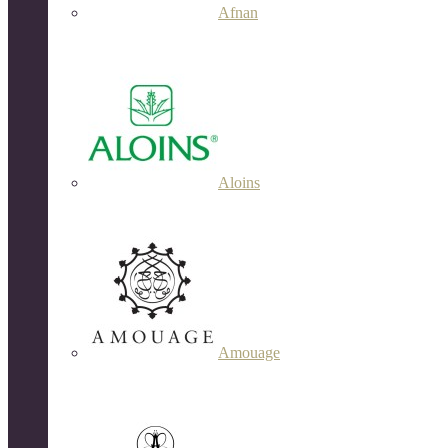
Afnan
Aloins
Amouage