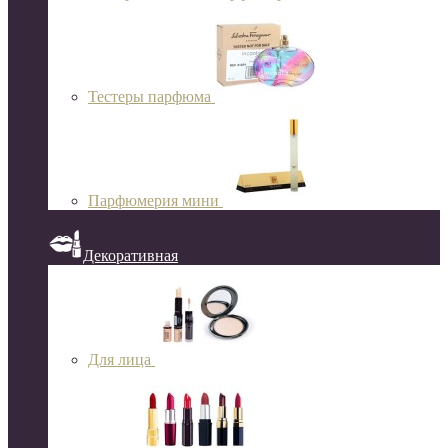
Тестеры парфюма
Парфюмерия мини
Декоративная
Для лица