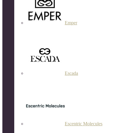
Emper
Escada
Escentric Molecules