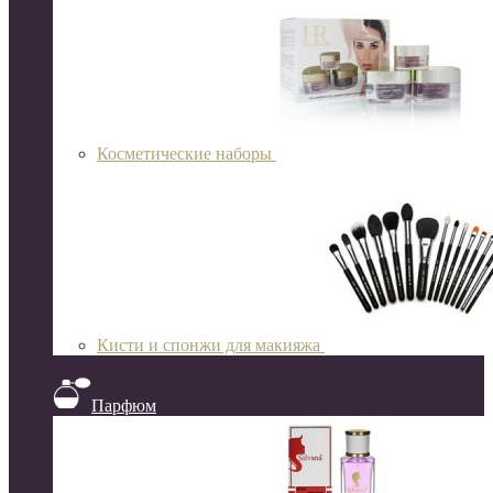
Косметические наборы
Кисти и спонжи для макияжа
Парфюм