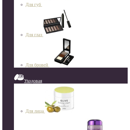
Для губ
Для глаз
Для бровей
Уходовая
Для лица