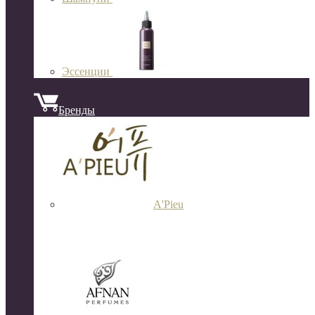
Эссенции
Бренды
A'Pieu