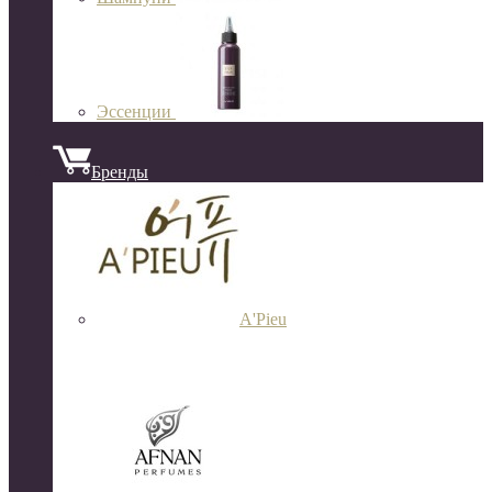
Эссенции
Бренды
A'Pieu