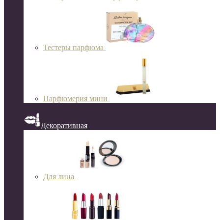
Тестеры парфюма
Парфюмерия мини
Декоративная
Для лица