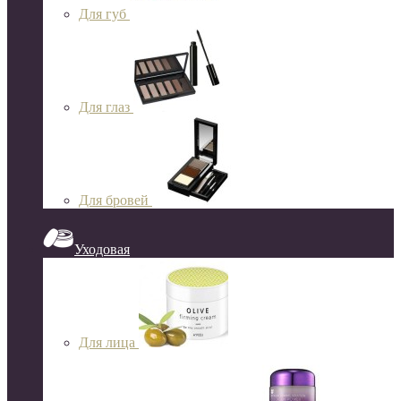
Для губ
Для глаз
Для бровей
Уходовая
Для лица