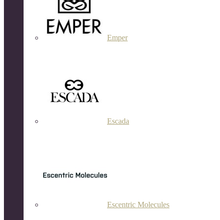
Emper
Escada
Escentric Molecules