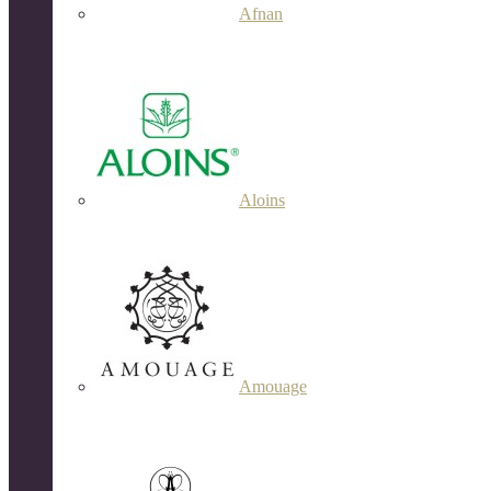
Afnan
Aloins
Amouage