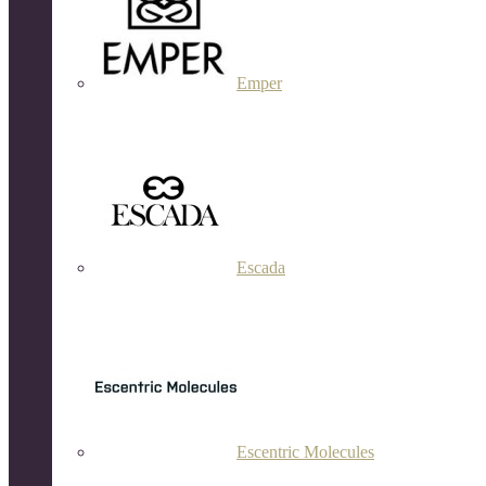
Emper
Escada
Escentric Molecules