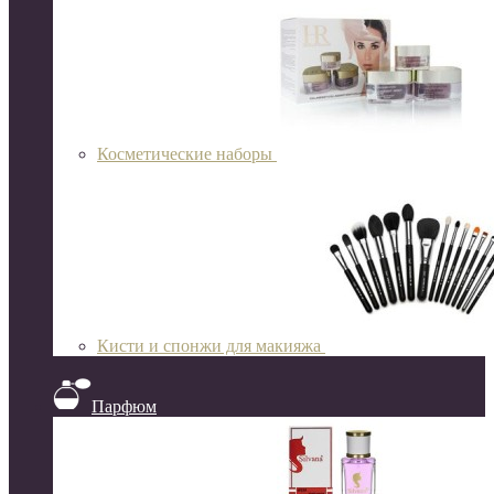
Косметические наборы
Кисти и спонжи для макияжа
Парфюм