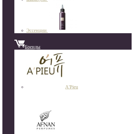
Эссенции
Бренды
A'Pieu