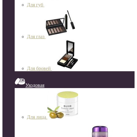
Для губ
Для глаз
Для бровей
Уходовая
Для лица