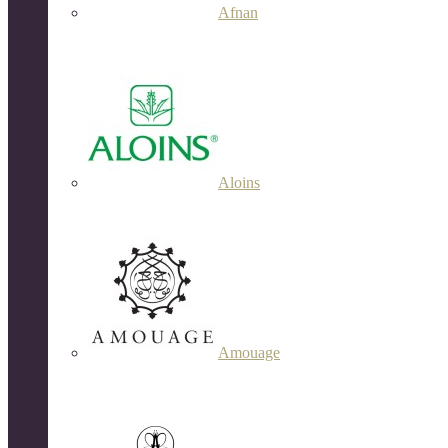
Afnan
Aloins
Amouage