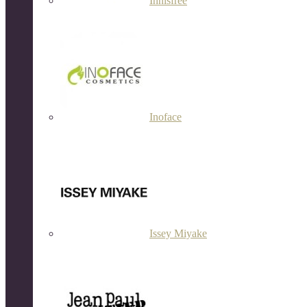
Innisfree
Inoface
Issey Miyake