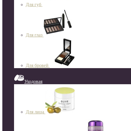
Для губ
Для глаз
Для бровей
Уходовая
Для лица