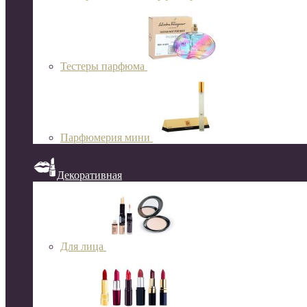
Тестеры парфюма
Парфюмерия мини
Декоративная
Для лица