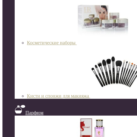
Косметические наборы
Кисти и спонжи для макияжа
Парфюм