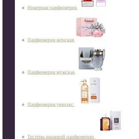
Номерная парфюмерия
Парфюмерия женская
Парфюмерия мужская
Парфюмерия унисекс
Тестеры нишевой парфюмерии