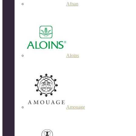
Afnan
Aloins
Amouage