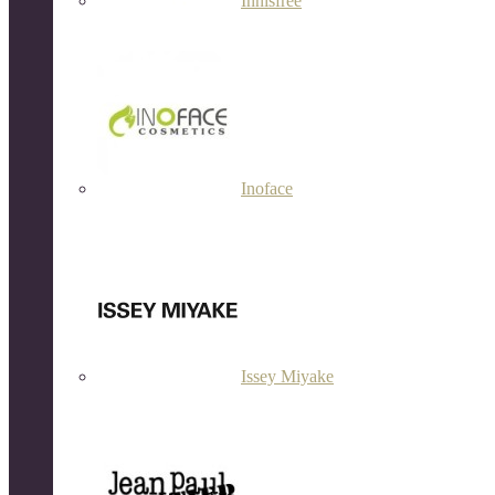
Innisfree
Inoface
Issey Miyake