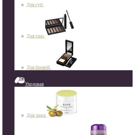
Для губ
Для глаз
Для бровей
Уходовая
Для лица