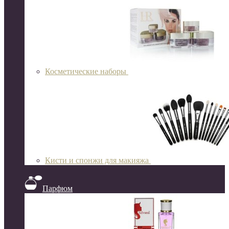
Косметические наборы
Кисти и спонжи для макияжа
Парфюм