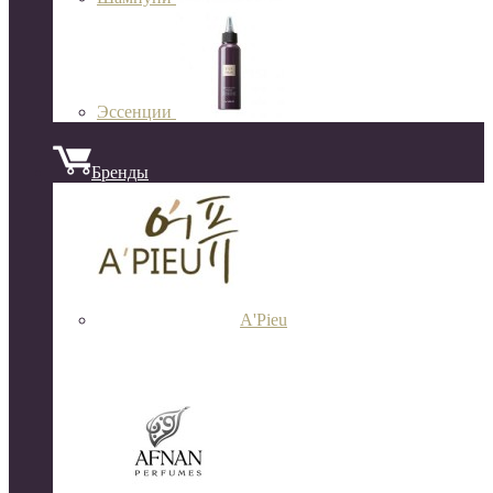
Эссенции
Бренды
A'Pieu