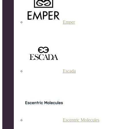
Emper
Escada
Escentric Molecules