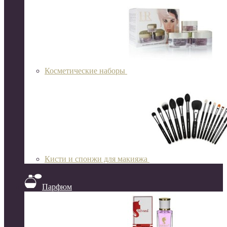
Косметические наборы
Кисти и спонжи для макияжа
Парфюм