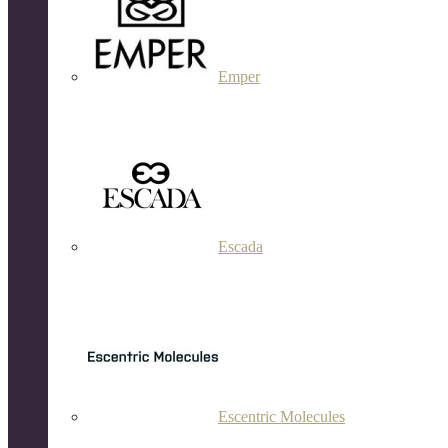
Emper
Escada
Escentric Molecules