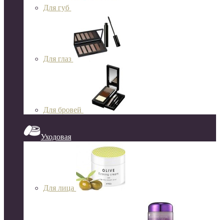
Для губ
Для глаз
Для бровей
Уходовая
Для лица