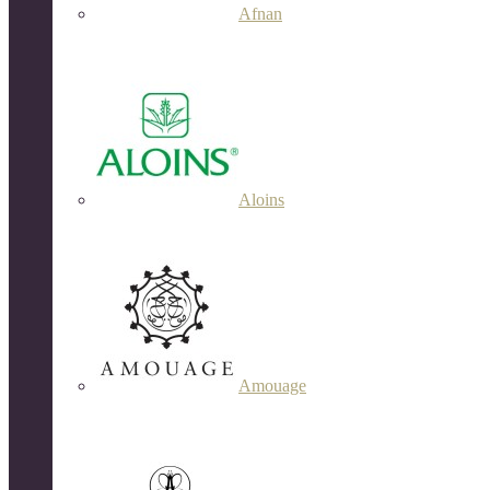
Afnan
Aloins
Amouage