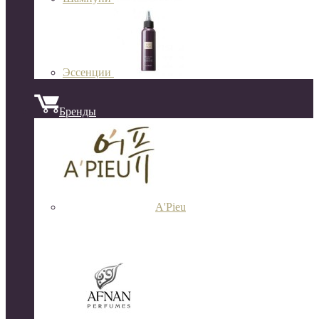
Эссенции
Бренды
A'Pieu