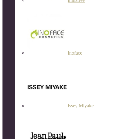
Innisfree
Inoface
Issey Miyake