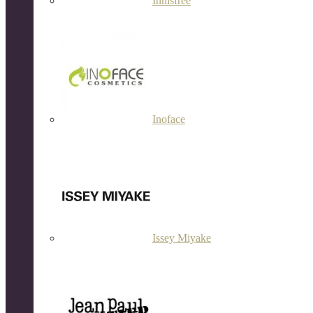
Innisfree
Inoface
Issey Miyake