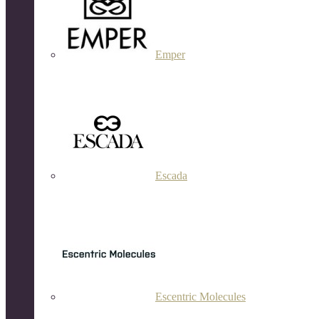
Emper
Escada
Escentric Molecules