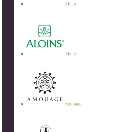
Afnan
Aloins
Amouage