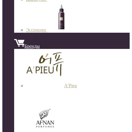
Эссенции
Бренды
A'Pieu