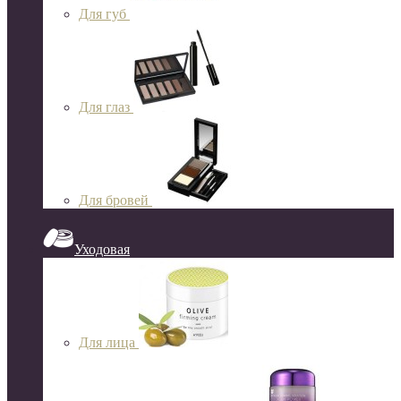
Для губ
Для глаз
Для бровей
Уходовая
Для лица