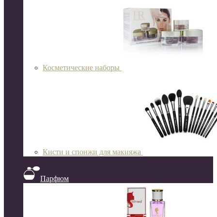
Косметические наборы
Кисти и спонжи для макияжа
Парфюм