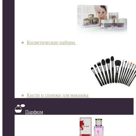
Косметические наборы
Кисти и спонжи для макияжа
Парфюм