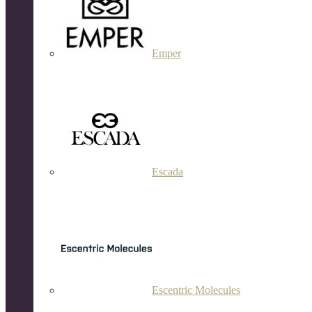
Emper
Escada
Escentric Molecules