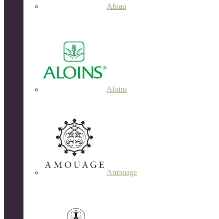
Afnan
Aloins
Amouage