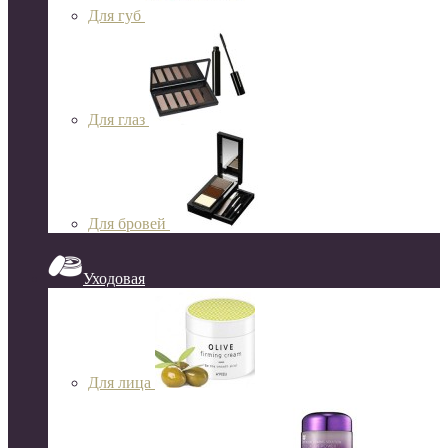
Для губ
Для глаз
Для бровей
Уходовая
Для лица