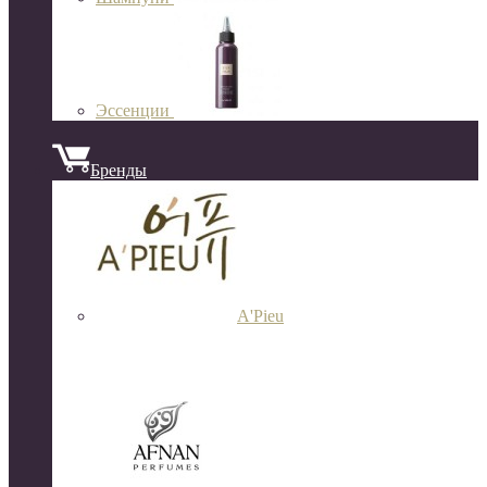
Эссенции
Бренды
A'Pieu