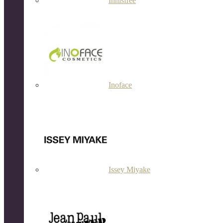
Innisfree
Inoface
Issey Miyake