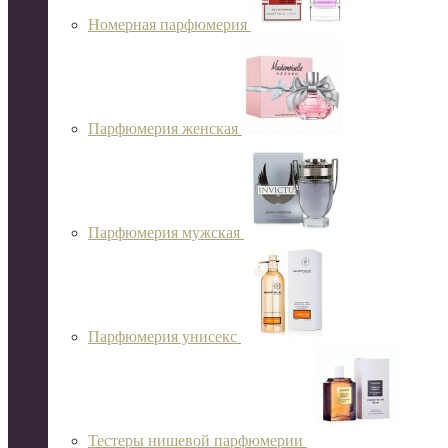
Номерная парфюмерия
Парфюмерия женская
Парфюмерия мужская
Парфюмерия унисекс
Тестеры нишевой парфюмерии