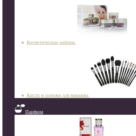
Косметические наборы
Кисти и спонжи для макияжа
Парфюм