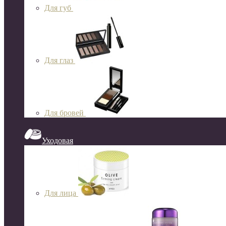
Для губ
Для глаз
Для бровей
Уходовая
Для лица