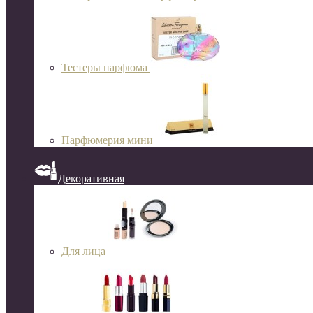
Тестеры парфюма
Парфюмерия мини
Декоративная
Для лица