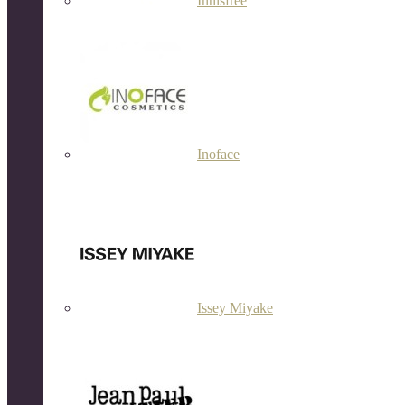
Innisfree
Inoface
Issey Miyake