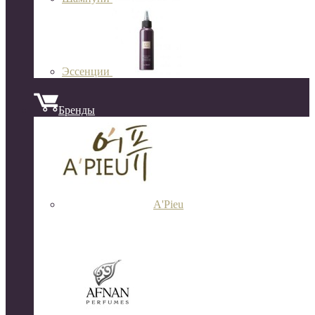
Эссенции
Бренды
A'Pieu