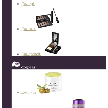
Для губ
Для глаз
Для бровей
Уходовая
Для лица