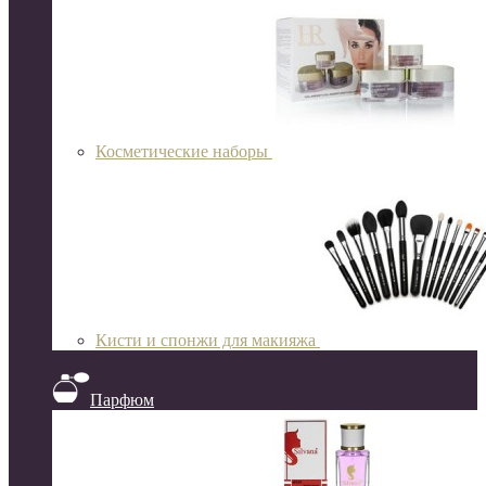
Косметические наборы
Кисти и спонжи для макияжа
Парфюм