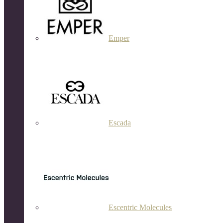
Emper
Escada
Escentric Molecules