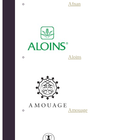
Afnan
Aloins
Amouage