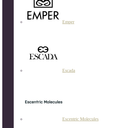
Emper
Escada
Escentric Molecules