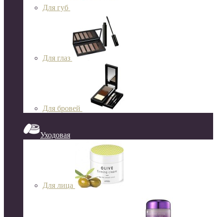
Для губ
Для глаз
Для бровей
Уходовая
Для лица