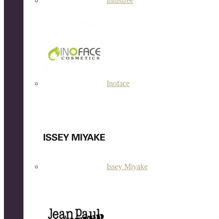
Innisfree
Inoface
Issey Miyake