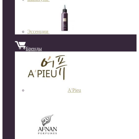
Эссенции
Бренды
A'Pieu