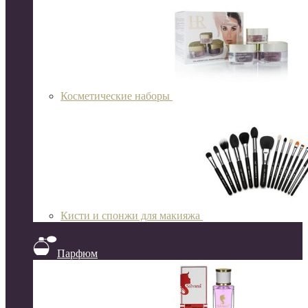
Косметические наборы
Кисти и спонжи для макияжа
Парфюм