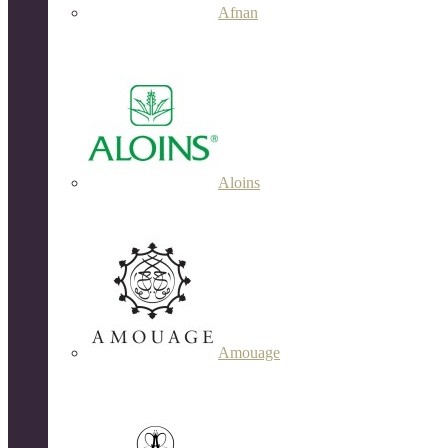
Afnan
Aloins
Amouage