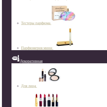
Тестеры парфюма
Парфюмерия мини
Декоративная
Для лица