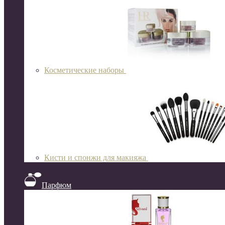
Косметические наборы
Кисти и спонжи для макияжа
Парфюм