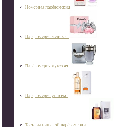
Номерная парфюмерия
Парфюмерия женская
Парфюмерия мужская
Парфюмерия унисекс
Тестеры нишевой парфюмерии