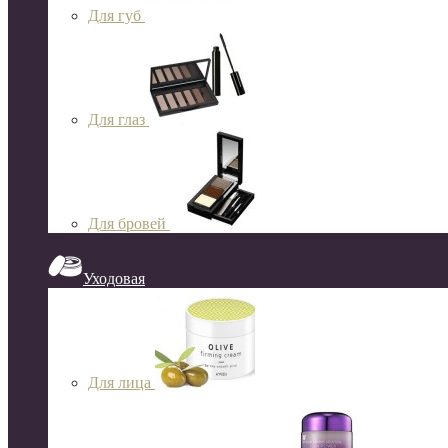
Для губ
Для глаз
Для бровей
Уходовая
Для лица