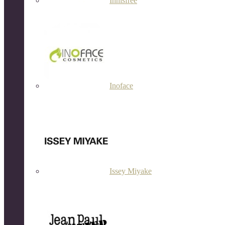
Innisfree
Inoface
Issey Miyake