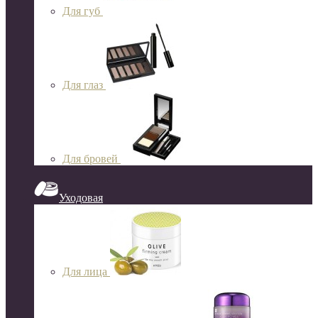
Для губ
Для глаз
Для бровей
Уходовая
Для лица