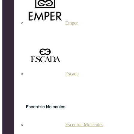
Emper
Escada
Escentric Molecules