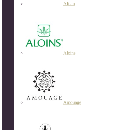
Afnan
Aloins
Amouage