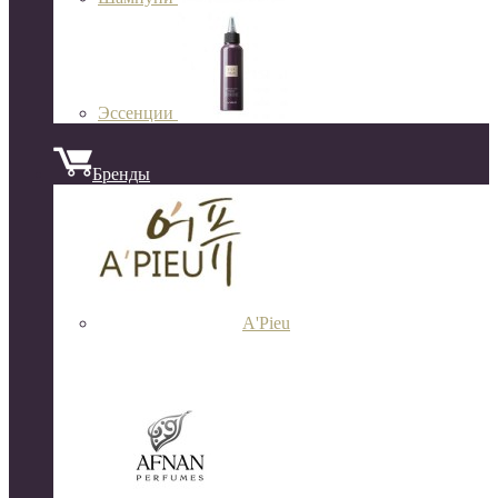
Эссенции
Бренды
A'Pieu