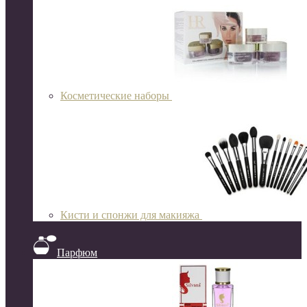
Косметические наборы
Кисти и спонжи для макияжа
Парфюм