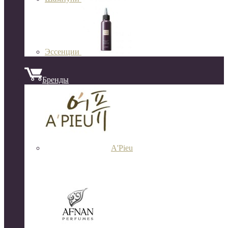
Эссенции
Бренды
A'Pieu