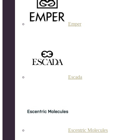
Emper
Escada
Escentric Molecules