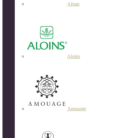
Afnan
Aloins
Amouage