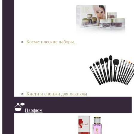
Косметические наборы
Кисти и спонжи для макияжа
Парфюм