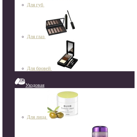
Для губ
Для глаз
Для бровей
Уходовая
Для лица