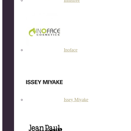
Innisfree
Inoface
Issey Miyake