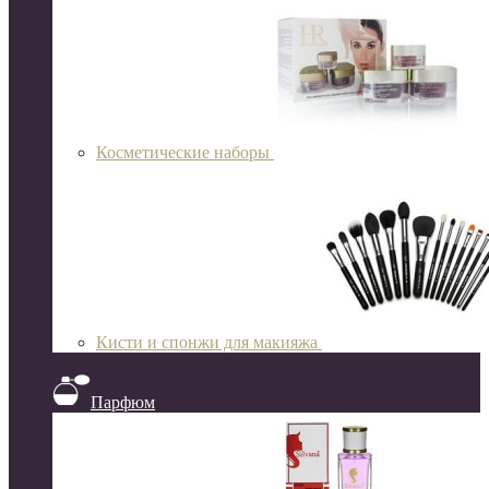
Косметические наборы
Кисти и спонжи для макияжа
Парфюм