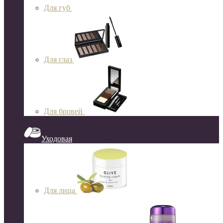
Для губ
Для глаз
Для бровей
Уходовая
Для лица