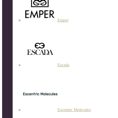
Emper
Escada
Escentric Molecules