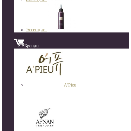
Эссенции
Бренды
A'Pieu