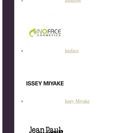
Innisfree
Inoface
Issey Miyake