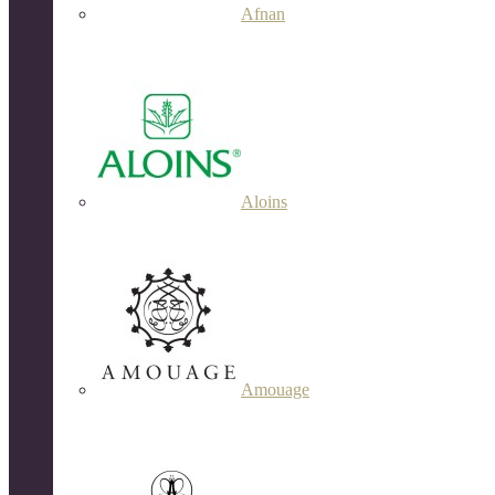
Afnan
Aloins
Amouage