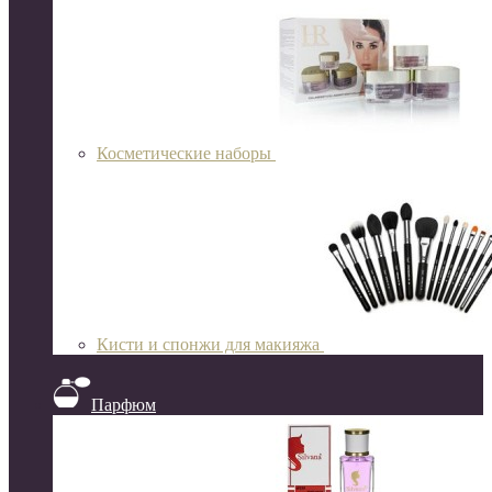
Косметические наборы
Кисти и спонжи для макияжа
Парфюм