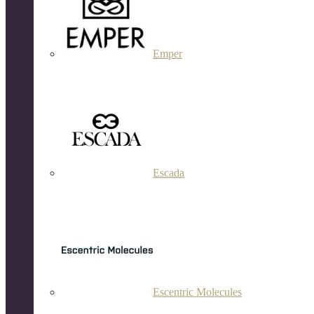
Emper
Escada
Escentric Molecules