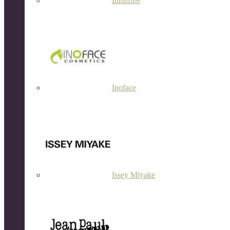
Innisfree
Inoface
Issey Miyake