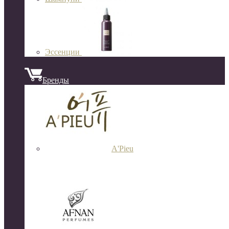
Эссенции
Бренды
A'Pieu