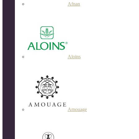
Afnan
Aloins
Amouage