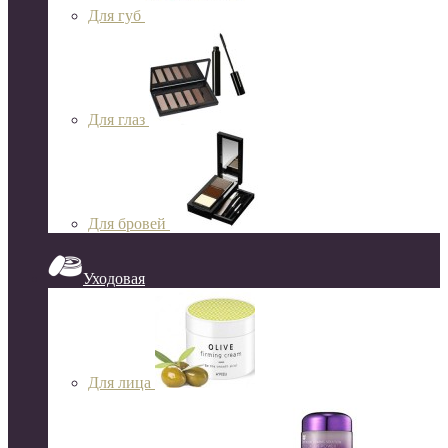
Для губ
Для глаз
Для бровей
Уходовая
Для лица