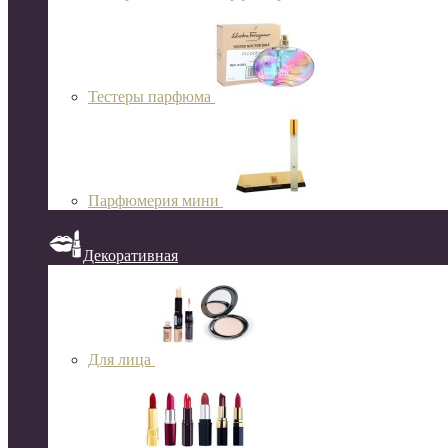
Тестеры парфюма
Парфюмерия мини
Декоративная
Для лица