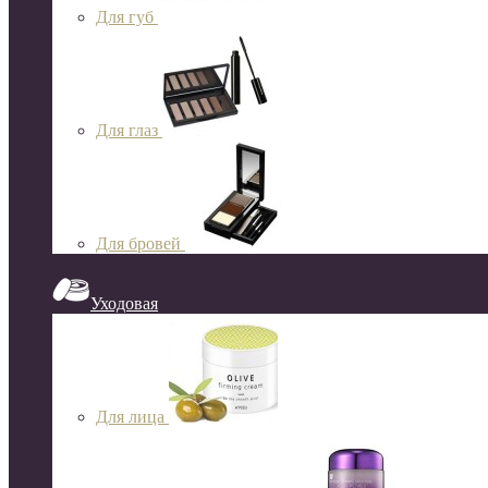
Для губ
Для глаз
Для бровей
Уходовая
Для лица