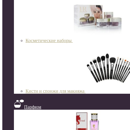
Косметические наборы
Кисти и спонжи для макияжа
Парфюм