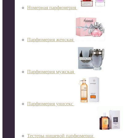
Номерная парфюмерия
Парфюмерия женская
Парфюмерия мужская
Парфюмерия унисекс
Тестеры нишевой парфюмерии