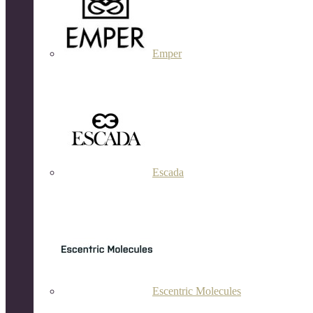
Emper
Escada
Escentric Molecules