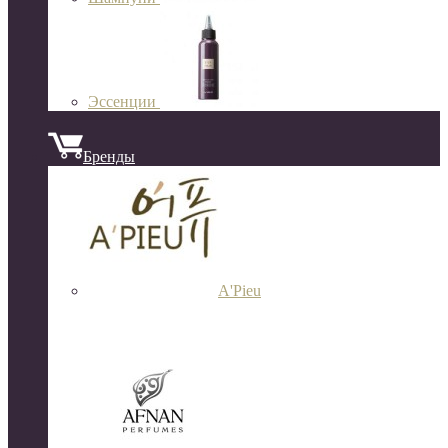
Эссенции
Бренды
A'Pieu