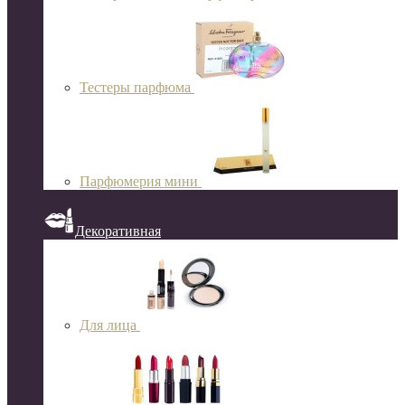
Тестеры парфюма
Парфюмерия мини
Декоративная
Для лица