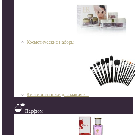
Косметические наборы
Кисти и спонжи для макияжа
Парфюм