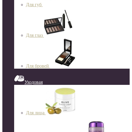
Для губ
Для глаз
Для бровей
Уходовая
Для лица