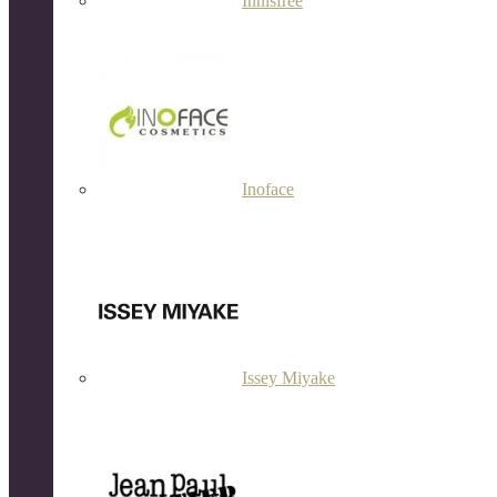
Innisfree
Inoface
Issey Miyake