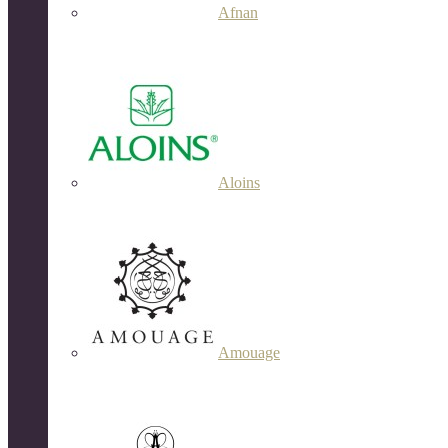
Afnan
Aloins
Amouage