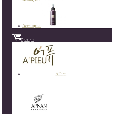
Эссенции
Бренды
A'Pieu