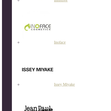
Innisfree
Inoface
Issey Miyake