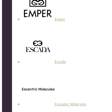
Emper
Escada
Escentric Molecules