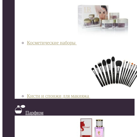
Косметические наборы
Кисти и спонжи для макияжа
Парфюм