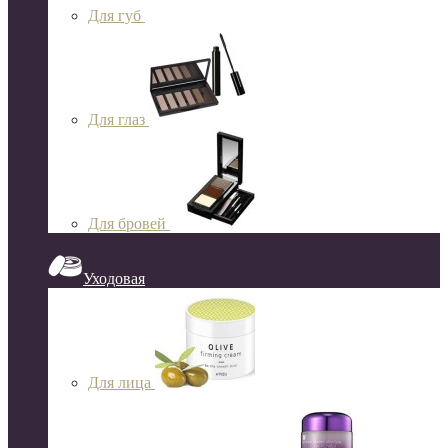
Для губ
Для глаз
Для бровей
Уходовая
Для лица