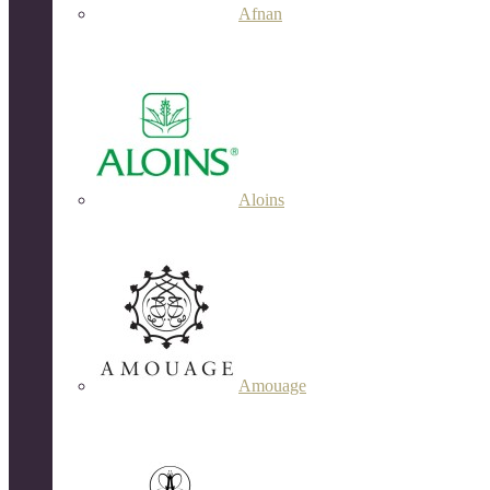
Afnan
Aloins
Amouage