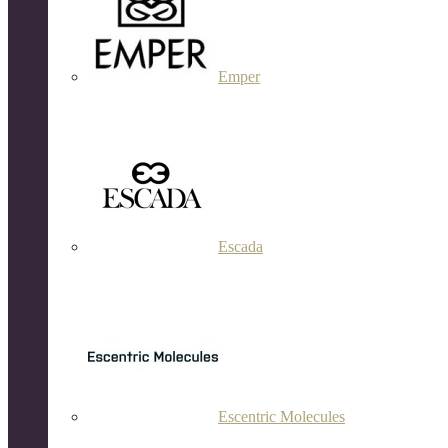
Emper
Escada
Escentric Molecules