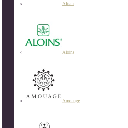
Afnan
Aloins
Amouage