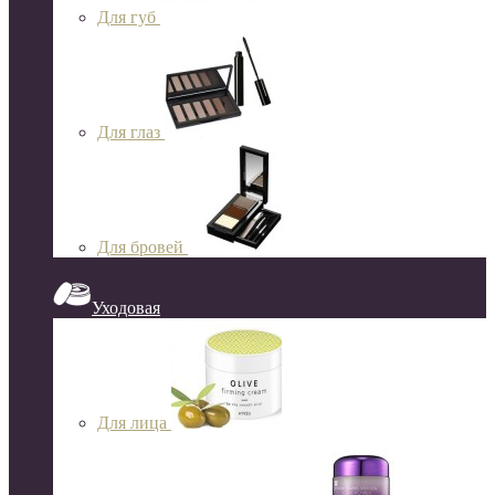
Для губ
Для глаз
Для бровей
Уходовая
Для лица