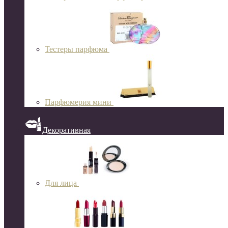
Тестеры парфюма
Парфюмерия мини
Декоративная
Для лица