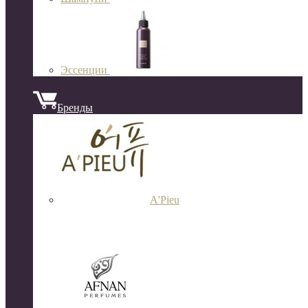
Эссенции
Бренды
A'Pieu