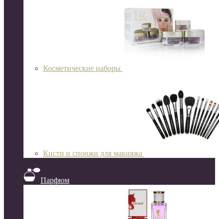
Косметические наборы
Кисти и спонжи для макияжа
Парфюм