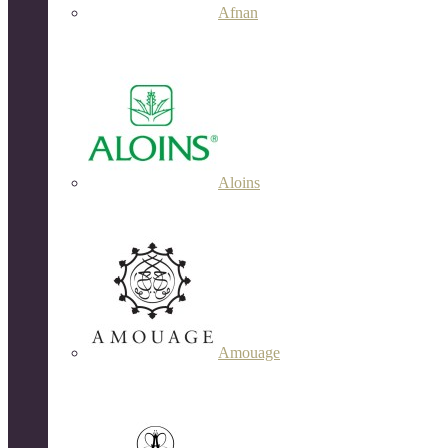
Afnan
Aloins
Amouage