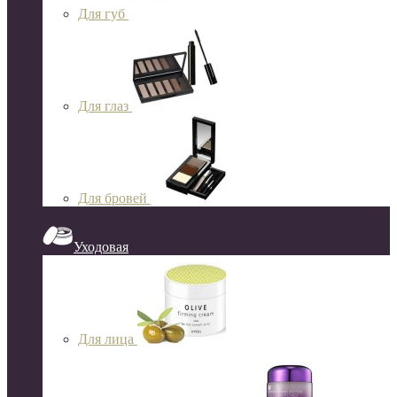
Для губ
Для глаз
Для бровей
Уходовая
Для лица