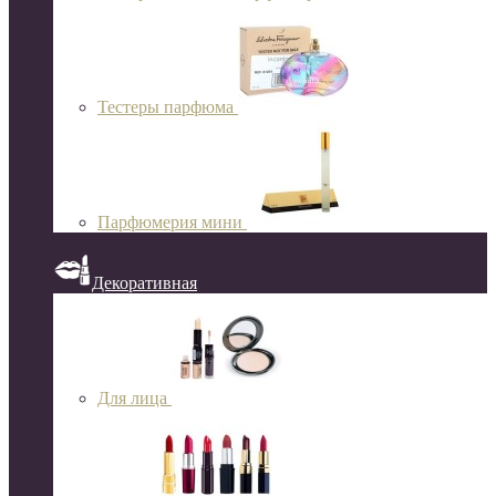
Тестеры парфюма
Парфюмерия мини
Декоративная
Для лица