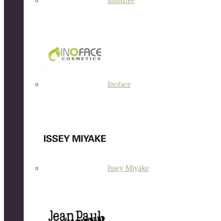
Innisfree
Inoface
Issey Miyake