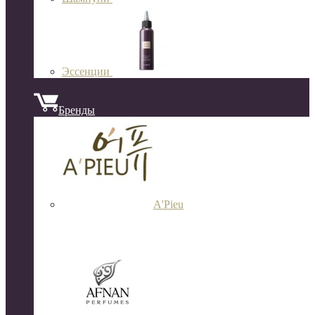
Эссенции
Бренды
A'Pieu