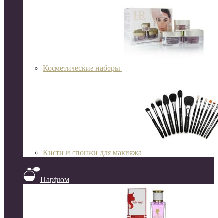
Косметические наборы
Кисти и спонжи для макияжа
Парфюм