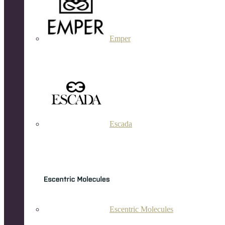
Emper
Escada
Escentric Molecules