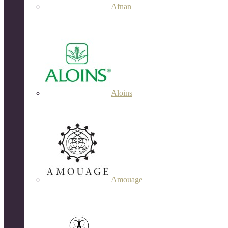
Afnan
Aloins
Amouage