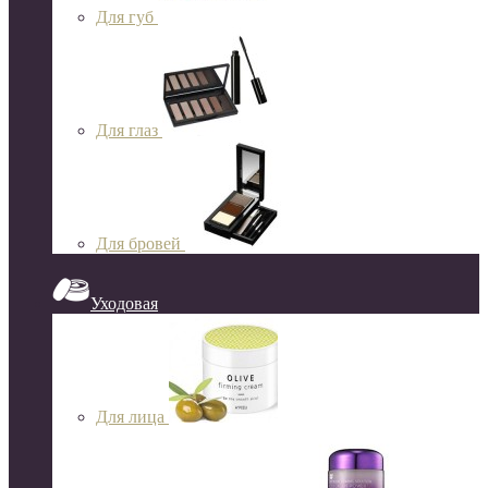
Для губ
Для глаз
Для бровей
Уходовая
Для лица