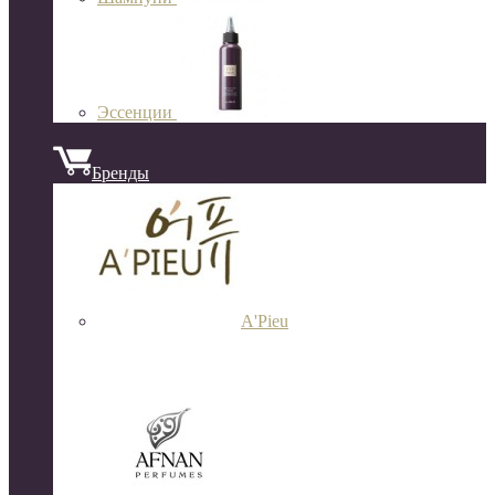
Эссенции
Бренды
A'Pieu