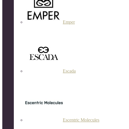
Emper
Escada
Escentric Molecules