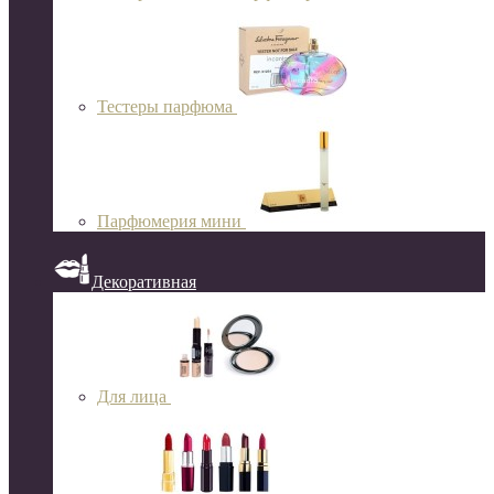
Тестеры парфюма
Парфюмерия мини
Декоративная
Для лица