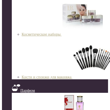
Косметические наборы
Кисти и спонжи для макияжа
Парфюм