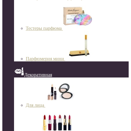
Тестеры парфюма
Парфюмерия мини
Декоративная
Для лица