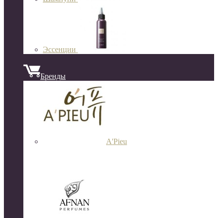
Эссенции
Бренды
A'Pieu