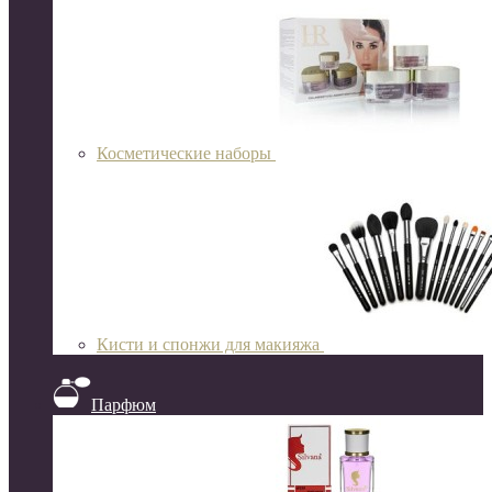
Косметические наборы
Кисти и спонжи для макияжа
Парфюм