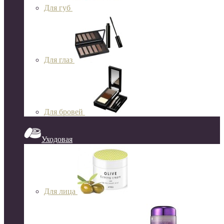
Для губ
Для глаз
Для бровей
Уходовая
Для лица