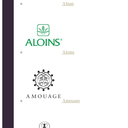
Afnan
Aloins
Amouage