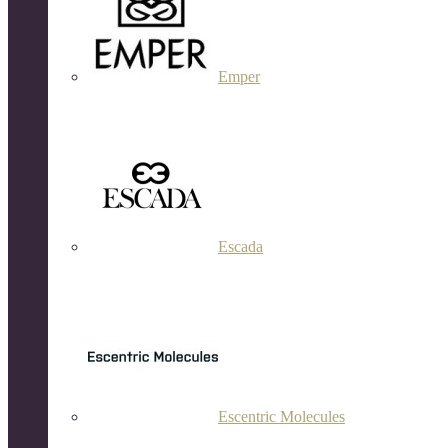
Emper
Escada
Escentric Molecules