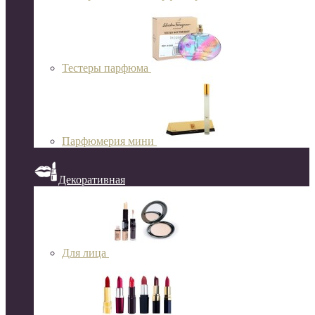
Тестеры парфюма
Парфюмерия мини
Декоративная
Для лица