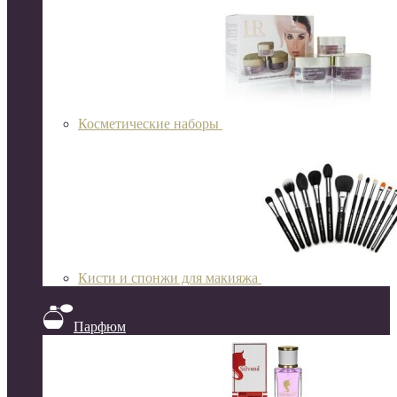
Косметические наборы
Кисти и спонжи для макияжа
Парфюм