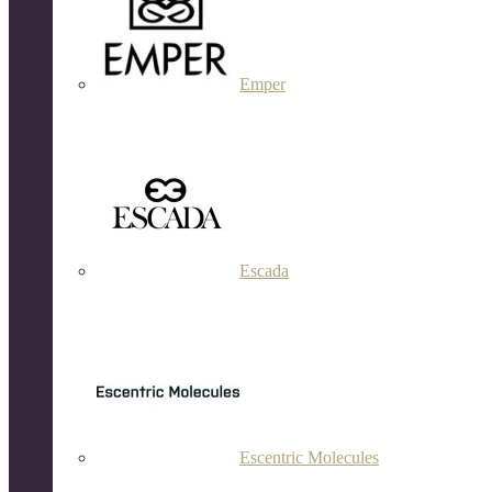
Emper
Escada
Escentric Molecules