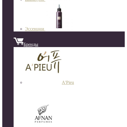
Эссенции
Бренды
A'Pieu