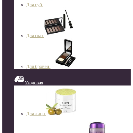
Для губ
Для глаз
Для бровей
Уходовая
Для лица