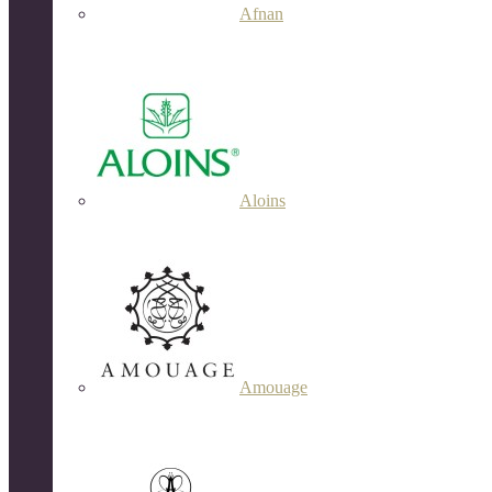
Afnan
Aloins
Amouage