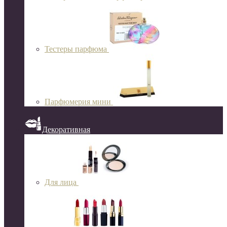
Тестеры парфюма
Парфюмерия мини
Декоративная
Для лица