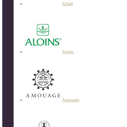
Afnan
Aloins
Amouage