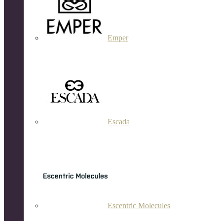
Emper
Escada
Escentric Molecules