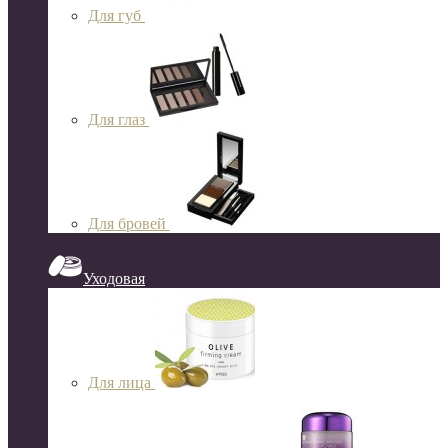
Для губ
Для глаз
Для бровей
Уходовая
Для лица