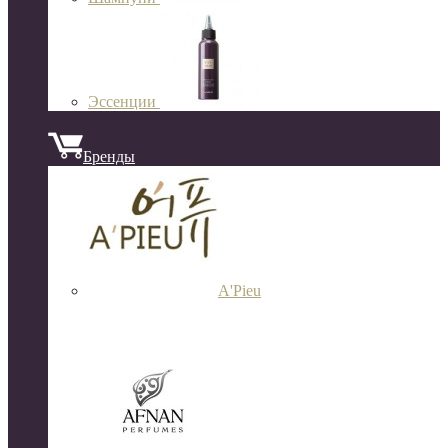
Эссенции
Бренды
A'Pieu