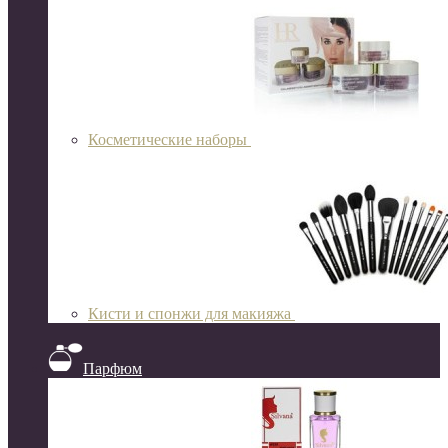
Косметические наборы
Кисти и спонжи для макияжа
Парфюм