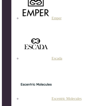
Emper
Escada
Escentric Molecules