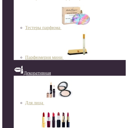
Тестеры парфюма
Парфюмерия мини
Декоративная
Для лица