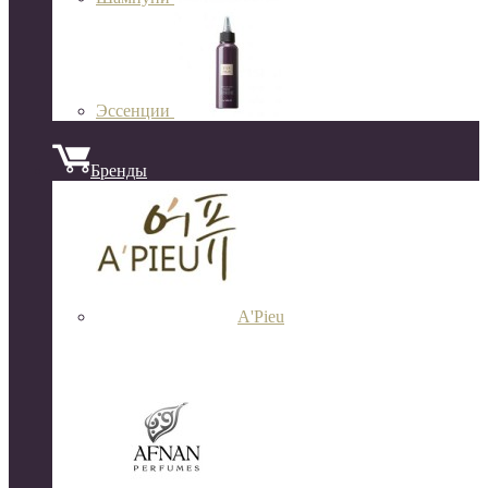
Эссенции
Бренды
A'Pieu