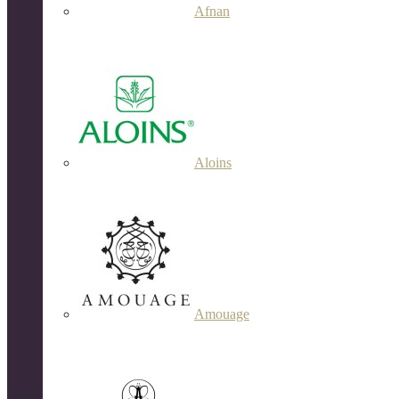
Afnan
Aloins
Amouage