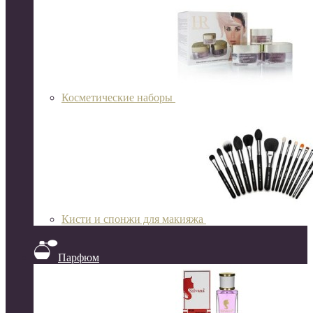
Косметические наборы
Кисти и спонжи для макияжа
Парфюм