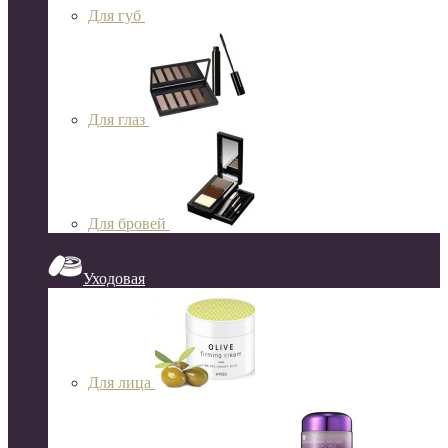
Для губ
Для глаз
Для бровей
Уходовая
Для лица