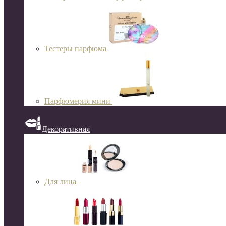
Тестеры парфюма
Парфюмерия мини
Декоративная
Для лица