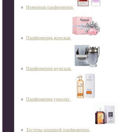
Номерная парфюмерия
Парфюмерия женская
Парфюмерия мужская
Парфюмерия унисекс
Тестеры нишевой парфюмерии