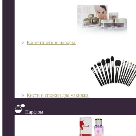
Косметические наборы
Кисти и спонжи для макияжа
Парфюм