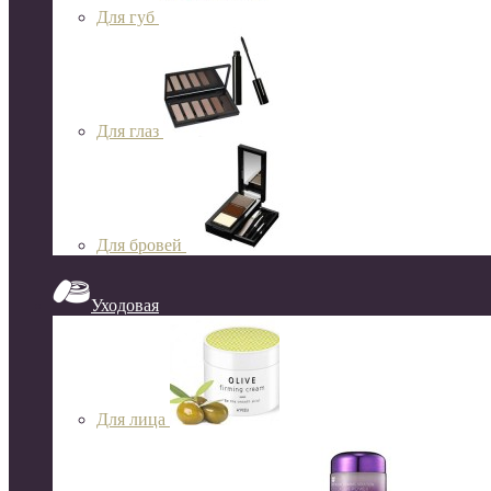
Для губ
Для глаз
Для бровей
Уходовая
Для лица