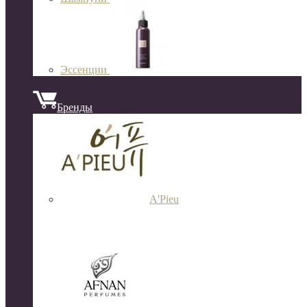
Эссенции
Бренды
A'Pieu