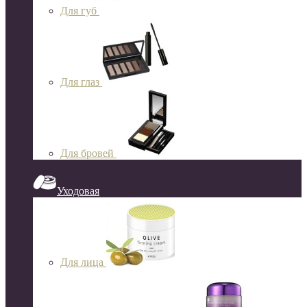
Для губ
Для глаз
Для бровей
Уходовая
Для лица