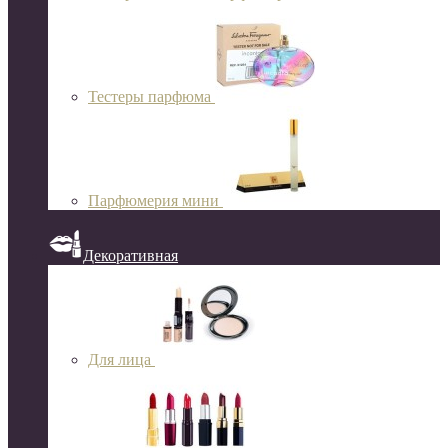
Тестеры парфюма
Парфюмерия мини
Декоративная
Для лица