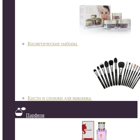
Косметические наборы
Кисти и спонжи для макияжа
Парфюм