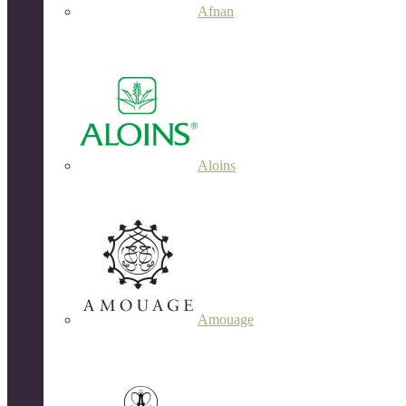
Afnan
Aloins
Amouage