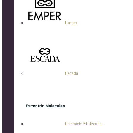
Emper
Escada
Escentric Molecules