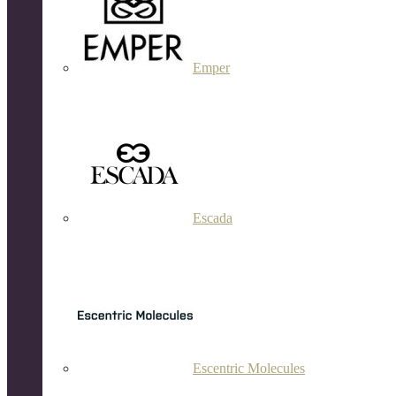
Emper
Escada
Escentric Molecules