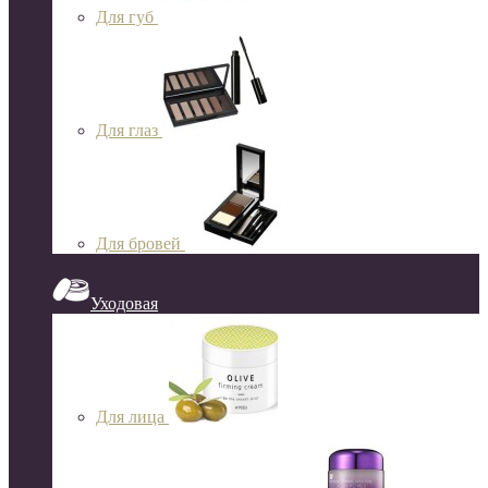
Для губ
Для глаз
Для бровей
Уходовая
Для лица