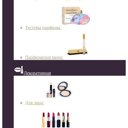
Тестеры парфюма
Парфюмерия мини
Декоративная
Для лица