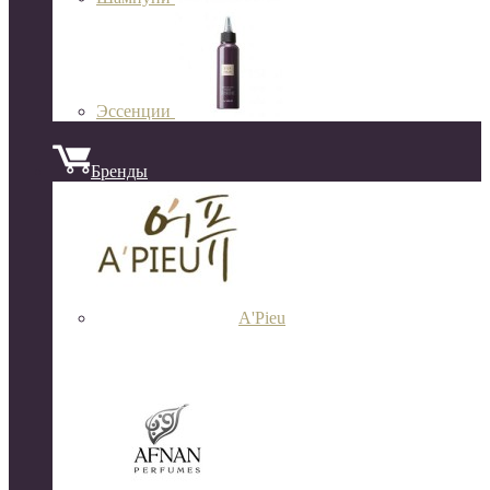
Эссенции
Бренды
A'Pieu