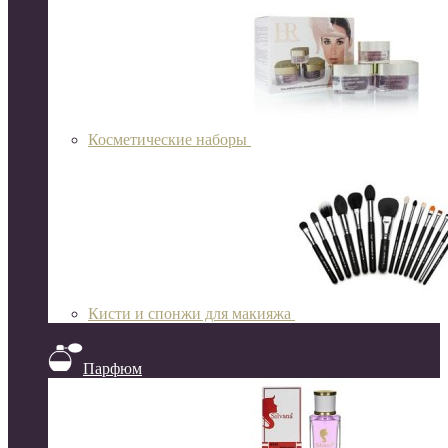
Косметические наборы
Кисти и спонжи для макияжа
Парфюм