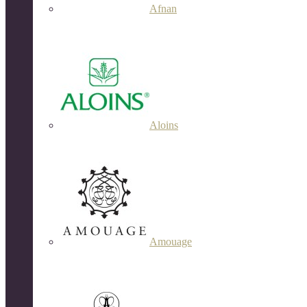
Afnan
Aloins
Amouage