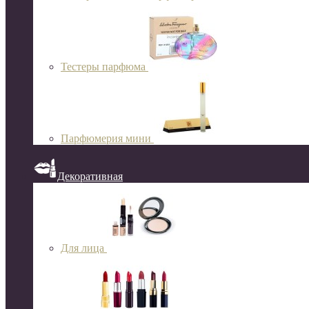
Тестеры парфюма
Парфюмерия мини
Декоративная
Для лица