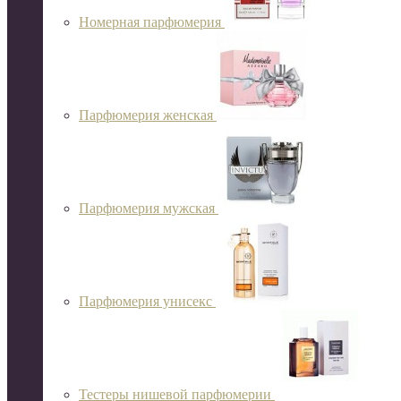
Номерная парфюмерия
Парфюмерия женская
Парфюмерия мужская
Парфюмерия унисекс
Тестеры нишевой парфюмерии