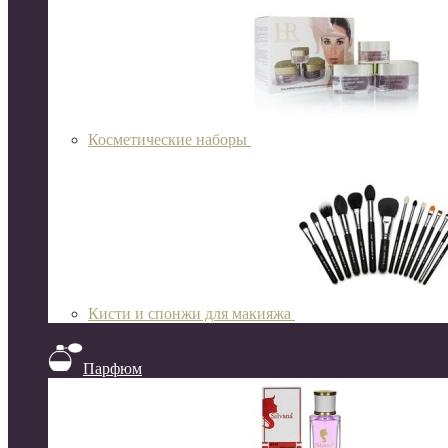
Косметические наборы
Кисти и спонжи для макияжа
Парфюм