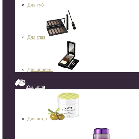
Для губ
Для глаз
Для бровей
Уходовая
Для лица