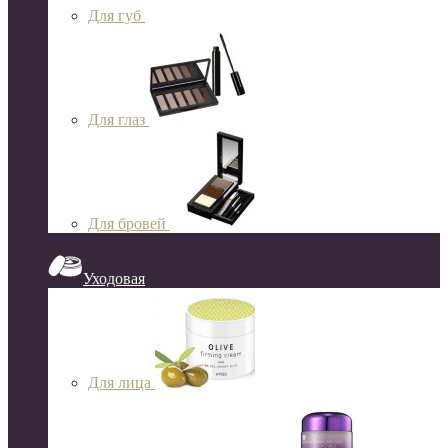
Для губ
Для глаз
Для бровей
Уходовая
Для лица