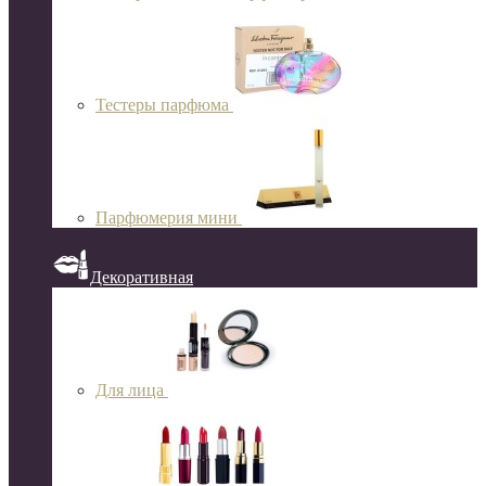
Тестеры парфюма
Парфюмерия мини
Декоративная
Для лица