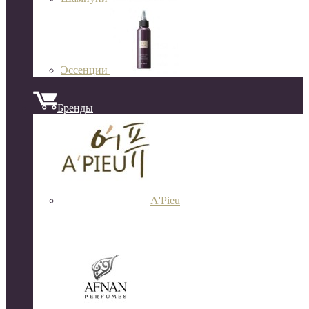
Эссенции
Бренды
A'Pieu