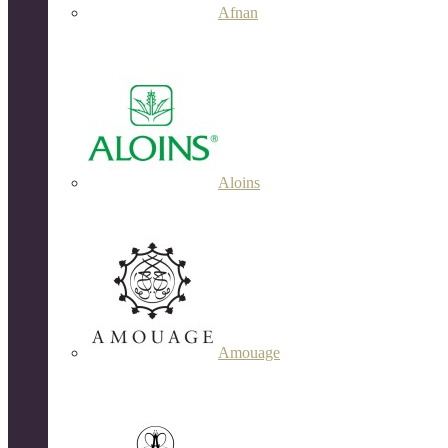
Afnan
Aloins
Amouage