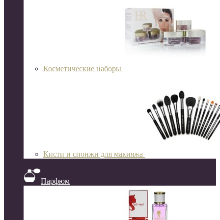
Косметические наборы
Кисти и спонжи для макияжа
Парфюм