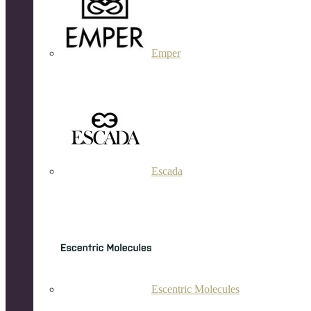
Emper
Escada
Escentric Molecules