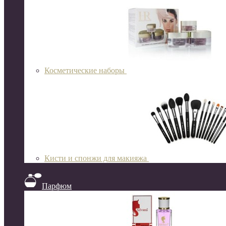
Косметические наборы
Кисти и спонжи для макияжа
Парфюм