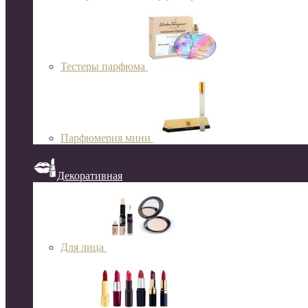
Тестеры парфюма
Парфюмерия мини
Декоративная
Для лица