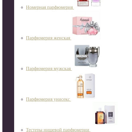
Номерная парфюмерия
Парфюмерия женская
Парфюмерия мужская
Парфюмерия унисекс
Тестеры нишевой парфюмерии