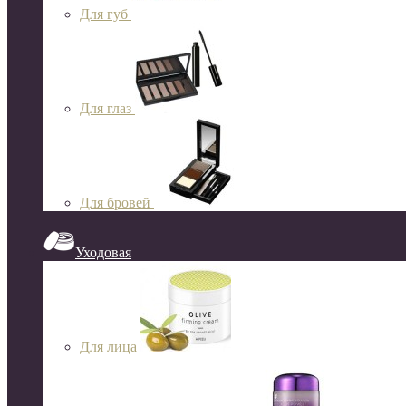
Для губ
Для глаз
Для бровей
Уходовая
Для лица