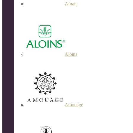
Afnan
Aloins
Amouage