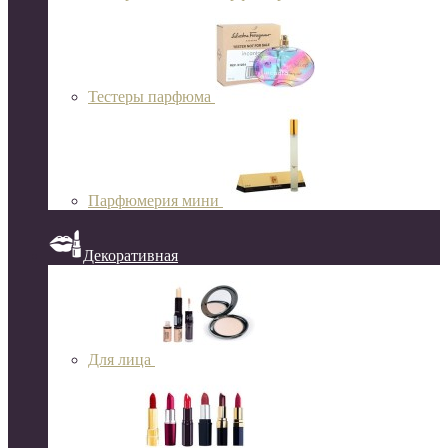
Тестеры парфюма
Парфюмерия мини
Декоративная
Для лица