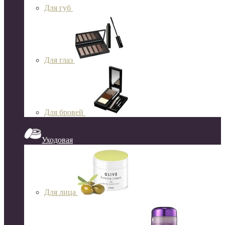
Для губ
Для глаз
Для бровей
Уходовая
Для лица