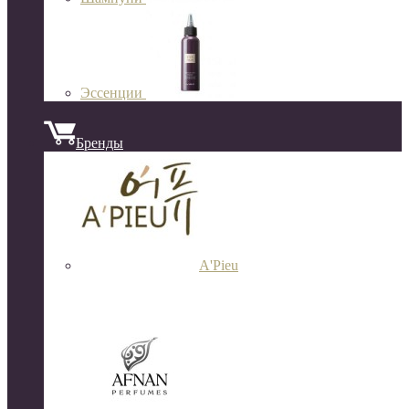
Эссенции
Бренды
A'Pieu