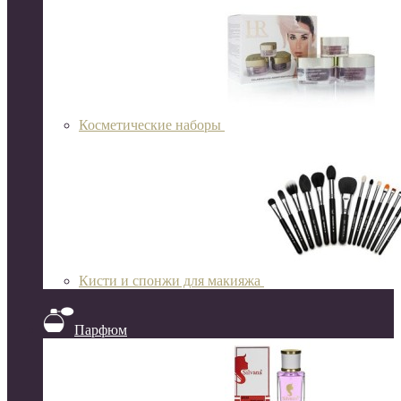
Косметические наборы
Кисти и спонжи для макияжа
Парфюм