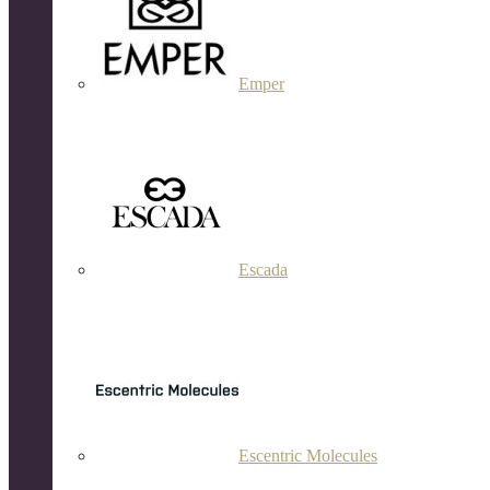
Emper
Escada
Escentric Molecules