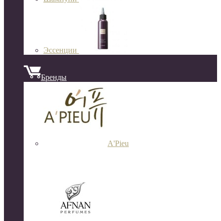
Эссенции
Бренды
A'Pieu