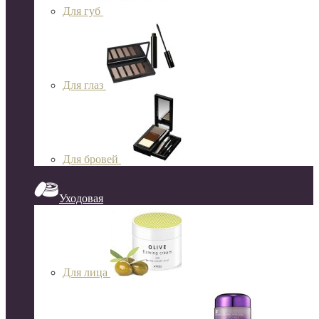
Для губ
Для глаз
Для бровей
Уходовая
Для лица