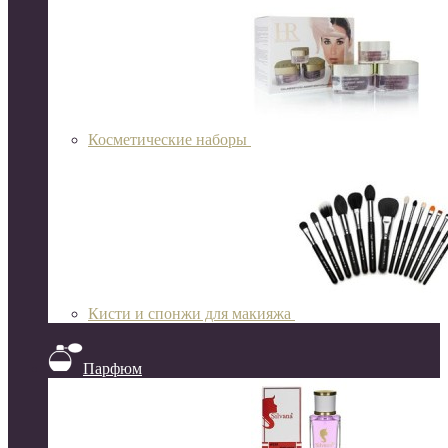
Косметические наборы
Кисти и спонжи для макияжа
Парфюм