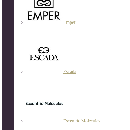
Emper
Escada
Escentric Molecules