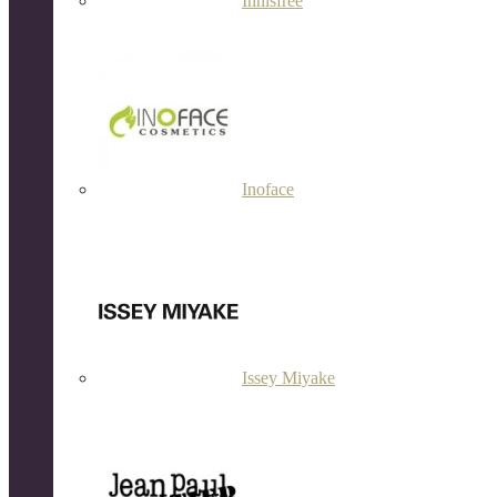
Innisfree
Inoface
Issey Miyake