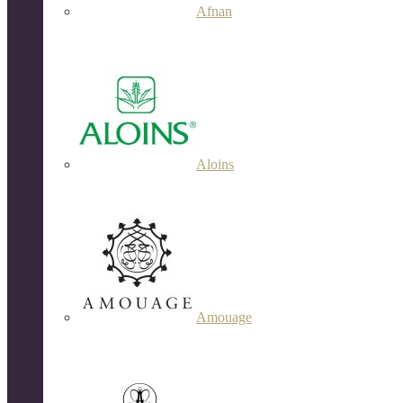
Afnan
Aloins
Amouage