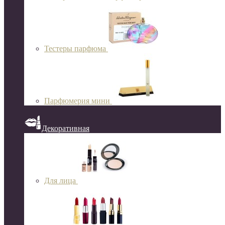
Тестеры парфюма
Парфюмерия мини
Декоративная
Для лица