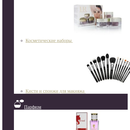
Косметические наборы
Кисти и спонжи для макияжа
Парфюм