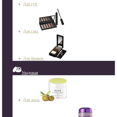
Для губ
Для глаз
Для бровей
Уходовая
Для лица