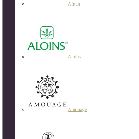
Afnan
Aloins
Amouage