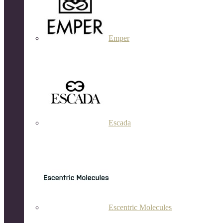
Emper
Escada
Escentric Molecules