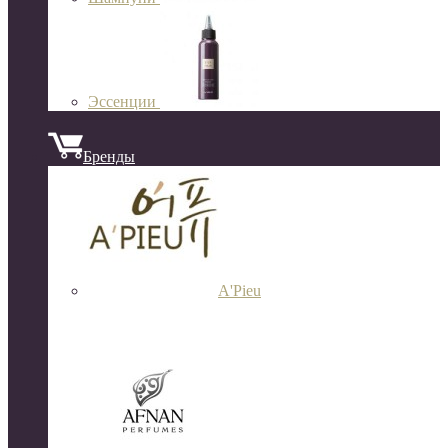
Эссенции
Бренды
A'Pieu