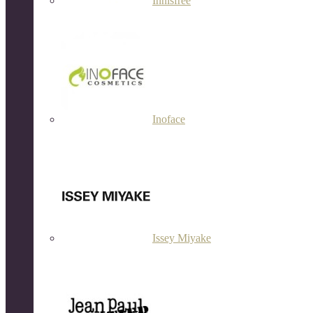
Innisfree
Inoface
Issey Miyake