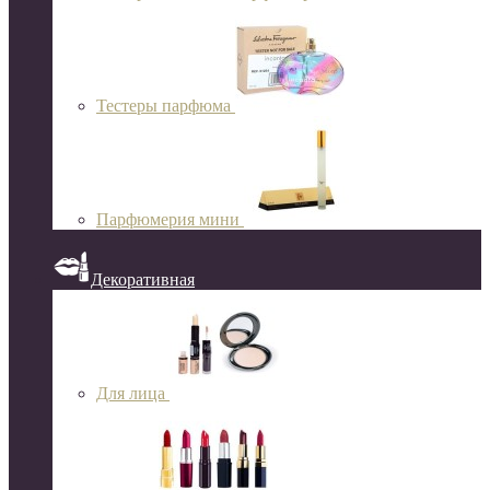
Тестеры парфюма
Парфюмерия мини
Декоративная
Для лица