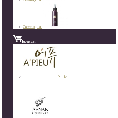
Эссенции
Бренды
A'Pieu