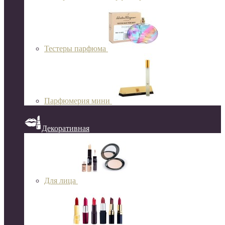
Тестеры парфюма
Парфюмерия мини
Декоративная
Для лица