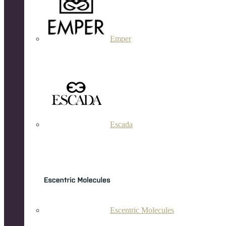
Emper
Escada
Escentric Molecules