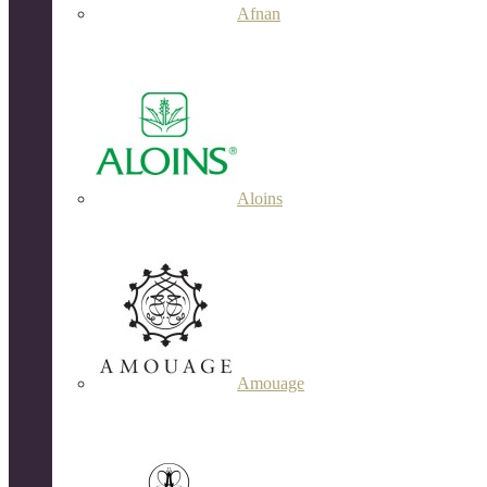
Afnan
Aloins
Amouage