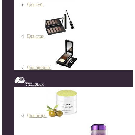
Для губ
Для глаз
Для бровей
Уходовая
Для лица