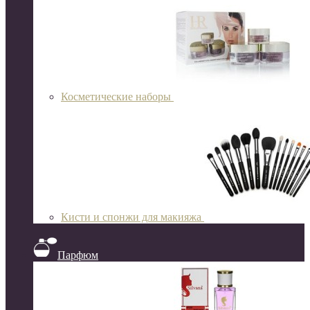
Косметические наборы
Кисти и спонжи для макияжа
Парфюм