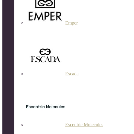
Emper
Escada
Escentric Molecules