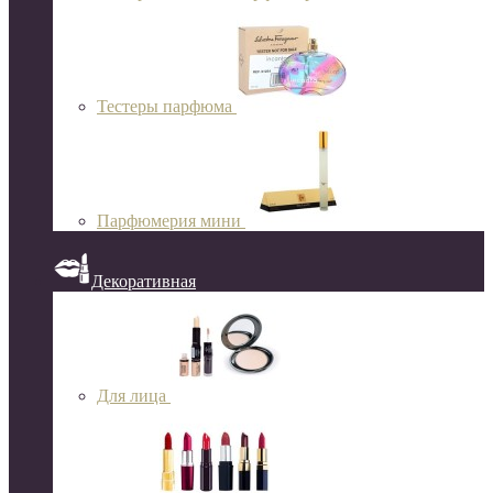
Тестеры парфюма
Парфюмерия мини
Декоративная
Для лица