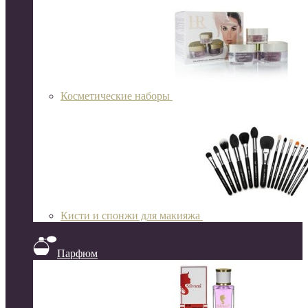
Косметические наборы
Кисти и спонжи для макияжа
Парфюм