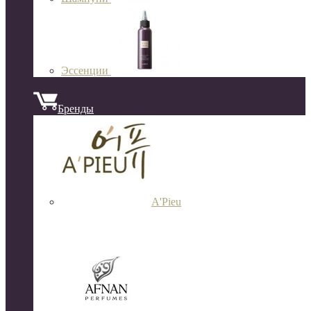
Эссенции
Бренды
A'Pieu