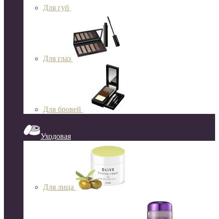
Для губ
Для глаз
Для бровей
Уходовая
Для лица