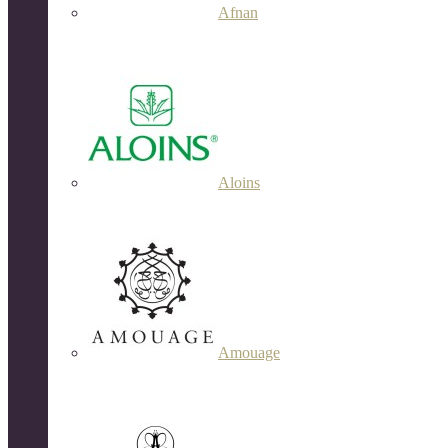
Afnan
Aloins
Amouage