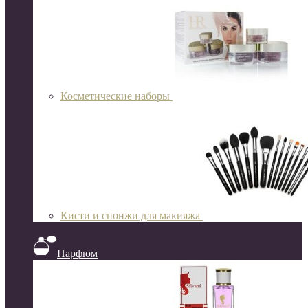
Косметические наборы
Кисти и спонжи для макияжа
Парфюм