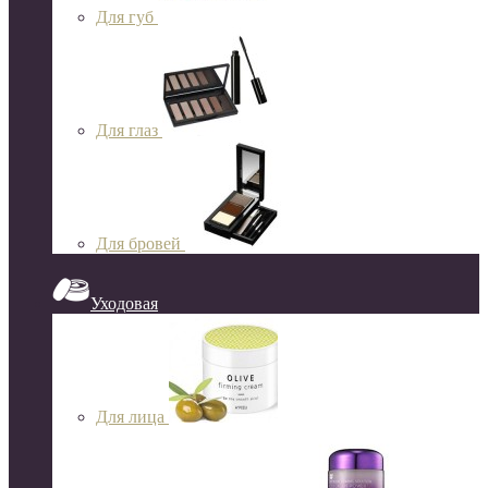
Для губ
Для глаз
Для бровей
Уходовая
Для лица