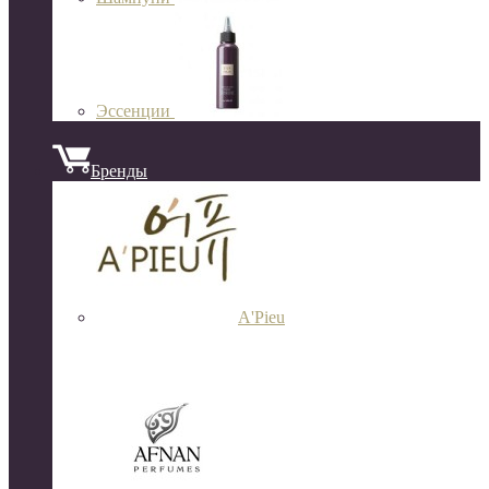
Эссенции
Бренды
A'Pieu