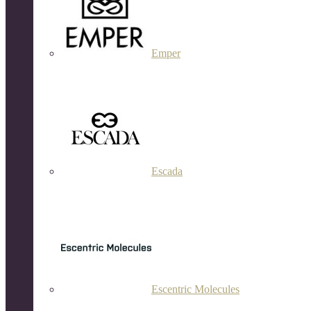
Emper
Escada
Escentric Molecules