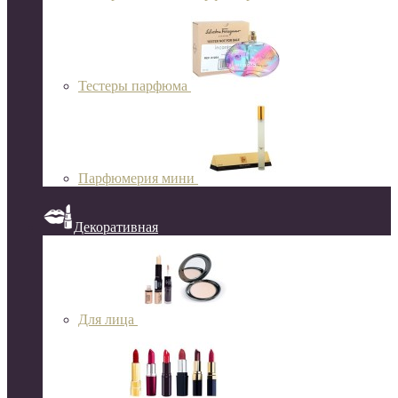
Тестеры парфюма
Парфюмерия мини
Декоративная
Для лица