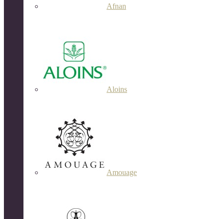
Afnan
Aloins
Amouage