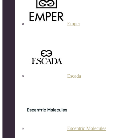
Emper
Escada
Escentric Molecules