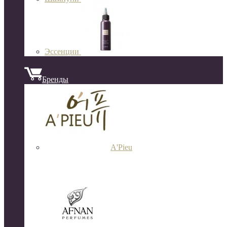
Эссенции
Бренды
A'Pieu