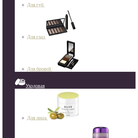
Для губ
Для глаз
Для бровей
Уходовая
Для лица