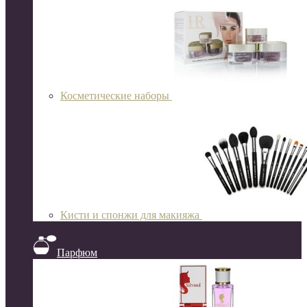
Косметические наборы
Кисти и спонжи для макияжа
Парфюм