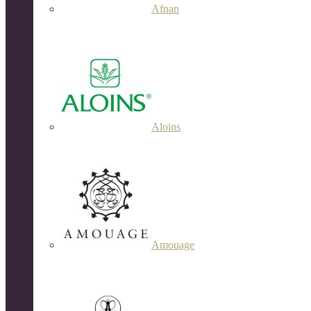
Afnan
Aloins
Amouage