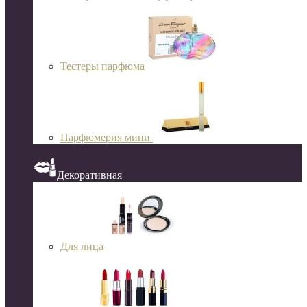
Тестеры парфюма
Парфюмерия мини
Декоративная
Для лица